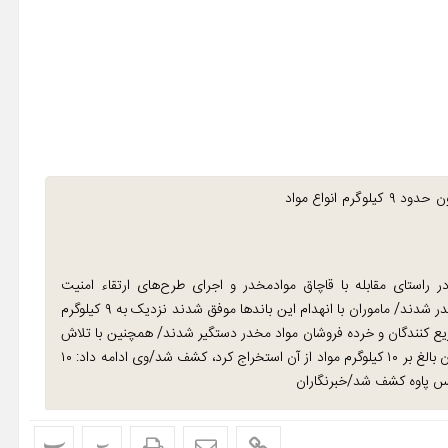
فرمانده انتظامی شهرستان پاوه گفت : از ابتدای سال جاری تاکنون حدود ۹ کیلوگرم انواع مواد
ر راستای مقابله با قاچاق موادمخدر و اجرای طرح‌های ارتقاء امنیت
اجتماعی با پیگیری‌های شبانه روزی موفق به انهدام ۴ باند مواد مخدر شدند/ ماموران با انهدام این باند‌ها موفق شدند نزدیک به ۹ کیلوگرم
 را کشف کنند/ همچنین در این راستا ۵۷ نفر از توزیع کنندگان و خرده فروشان مواد مخدر دستگیر شدند/ همچنین با تلاش
ماموران انتظامی پاوه ۳۶ کیلوگرم مواد پیش ساز هروئین که می‌توان بالغ بر ۱۰ کیلوگرم مواد از آن استخراج کرد، کشف شد/وی ادامه داد: ۱۰
پ
پ