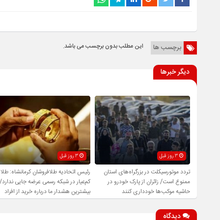
این مطلب بدون برچسب می باشد.
برچسب ها
دیگر خبرها
3 روز قبل
3 روز قبل
تردد موتورسیکلت در بزرگراه‌های استان
رئیس اتحادیه طلافروشان کرمانشاه: طلا
ممنوع است/ زائران از پارک خودرو در
کم‌عیار در شبکه رسمی عرضه جایی ندارد/
حاشیه موکب‌ها خودداری کنند
بیشترین هشدار ما درباره خرید از افراد
فاقد صلاحیت است
دیدگاه