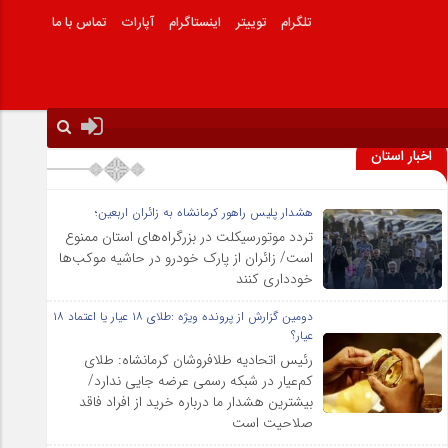
تلگرام
توییتر
اینستاگرام
آپارات
تماس با ما
اخبار استان
هشدار پلیس راهور کرمانشاه به زائران اربعین؛
تردد موتورسیکلت در بزرگراه‌های استان ممنوع
است/ زائران از پارک خودرو در حاشیه موکب‌ها
خودداری کنند
دومین گزارش از پرونده ویژه :طلای ۱۸ عیار یا اعتماد ۱۸
عیار؟
رئیس اتحادیه طلافروشان کرمانشاه: طلای
کم‌عیار در شبکه رسمی عرضه جایی ندارد/
بیشترین هشدار ما درباره خرید از افراد فاقد
صلاحیت است