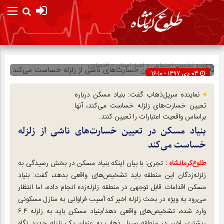
صفحه نخست
اجتماعی
»
اخبار استان
»
اقتصادی
03 دی 1397 - 16:10
شناسه : 14106
نماینده سرپل‌ذهاب گفت: بنیاد مسکن درباره
تعیین خسارت‌های زلزله‌ خساست می‌کند، آنها
براساس واقعیت‌ اعتبارات را تعیین کنند.
بنیاد مسکن در تعیین خسارت‌های ناشی از زلزله‌
خساست می‌کند
طلوع‌‌کرمانشاه :
تجری: با بیان اینکه بنیاد مسکن در بخش رسیدگی به
زلزله‌زدگان این منطقه باید تشخیص‌های واقعی بدهد، گفت: بنیاد
مسکن اقدامات قابل توجهی در منطقه زلزله‌زده انجام داده، اما انتظار
می‌رود به ویژه در بحث زلزله اخیر که آسیب فراوانی به منازل مسکونی
وارد شده، تشخیص‌های واقعی دهد/بنیاد مسکن باید به زلزله ۶.۴
ریشتری اخیر در منطقه سرپل ذهاب به عنوان یک زلزله جدید نگاه