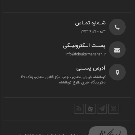
شـماره تمـاس
083 - 37224131
پسـت الـکترونیـکی
info@toloukermanshah.ir
آدرس پسـتی
کرمانشاه خیابان سعدی ، جنب مرکز قنادی سعدی، پلاک 119
دفتر پایگاه خبری طلوع کرمانشاه