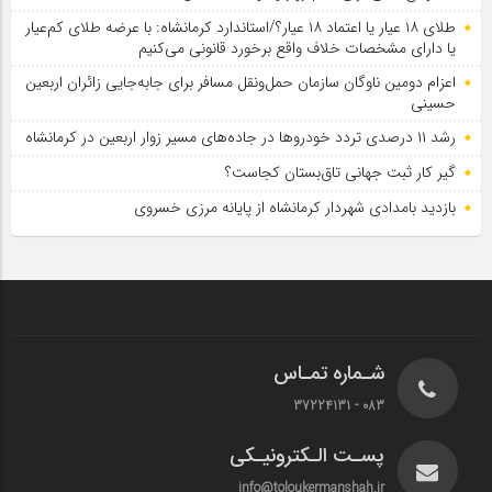
طلای ۱۸ عیار یا اعتماد ۱۸ عیار؟/استاندارد کرمانشاه: با عرضه طلای کم‌عیار
یا دارای مشخصات خلاف واقع برخورد قانونی می‌کنیم
اعزام دومین ناوگان سازمان حمل‌ونقل مسافر برای جابه‌جایی زائران اربعین
حسینی
رشد ۱۱ درصدی تردد خودروها در جاده‌های مسیر زوار اربعین در کرمانشاه
گیر کار ثبت جهانی تاق‌بستان کجاست؟
بازدید بامدادی شهردار کرمانشاه از پایانه مرزی خسروی
شـماره تمـاس
083 - 37224131
پسـت الـکترونیـکی
info@toloukermanshah.ir