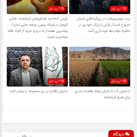
3 روز قبل
3 روز قبل
تردد موتورسیکلت در بزرگراه‌های استان
رئیس اتحادیه طلافروشان کرمانشاه: طلای
ممنوع است/ زائران از پارک خودرو در
کم‌عیار در شبکه رسمی عرضه جایی ندارد/
حاشیه موکب‌ها خودداری کنند
بیشترین هشدار ما درباره خرید از افراد فاقد
صلاحیت است
3 روز قبل
3 روز قبل
از بحران آب تا بحران پشه؛ هشدار جدی
مدیران نظارت بر زیر مجموعه را بیشتر کنند
برای شرق کرمانشاه
دیدگاه