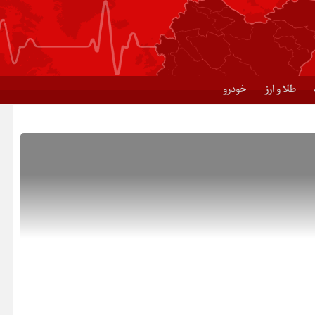
طلا و ارز
خودرو