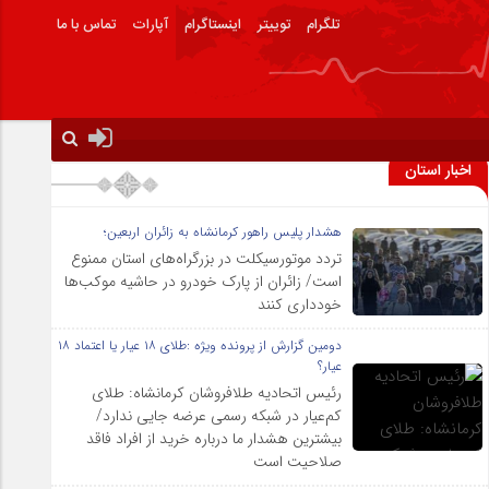
تلگرام
توییتر
اینستاگرام
آپارات
تماس با ما
اخبار استان
هشدار پلیس راهور کرمانشاه به زائران اربعین؛
تردد موتورسیکلت در بزرگراه‌های استان ممنوع
است/ زائران از پارک خودرو در حاشیه موکب‌ها
خودداری کنند
دومین گزارش از پرونده ویژه :طلای ۱۸ عیار یا اعتماد ۱۸
عیار؟
رئیس اتحادیه طلافروشان کرمانشاه: طلای
کم‌عیار در شبکه رسمی عرضه جایی ندارد/
بیشترین هشدار ما درباره خرید از افراد فاقد
صلاحیت است