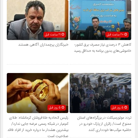
20 ساعت قبل
21 ساعت قبل
کاهش ۳ درصدی نیاز مصرف برق کشور؛
خبرنگاران پرچمداران آگاهی هستند
خاموشی‌های بدون برنامه به حداقل رسید
5 روز قبل
5 روز قبل
تردد موتورسیکلت در بزرگراه‌های استان
رئیس اتحادیه طلافروشان کرمانشاه: طلای
ممنوع است/ زائران از پارک خودرو در
کم‌عیار در شبکه رسمی عرضه جایی ندارد/
حاشیه موکب‌ها خودداری کنند
بیشترین هشدار ما درباره خرید از افراد فاقد
صلاحیت است