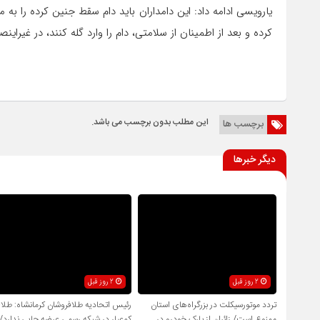
یارویسی ادامه داد: این دامداران باید دام سقط جنین کرده را به
کرده و بعد از اطمینان از سلامتی، دام را وارد گله کنند، در غیرا
این مطلب بدون برچسب می باشد.
برچسب ها
دیگر خبرها
2 روز قبل
2 روز قبل
تردد موتورسیکلت در بزرگراه‌های استان
رئیس اتحادیه طلافروشان کرمانشاه: طلا
ممنوع است/ زائران از پارک خودرو در
کم‌عیار در شبکه رسمی عرضه جایی ندارد/