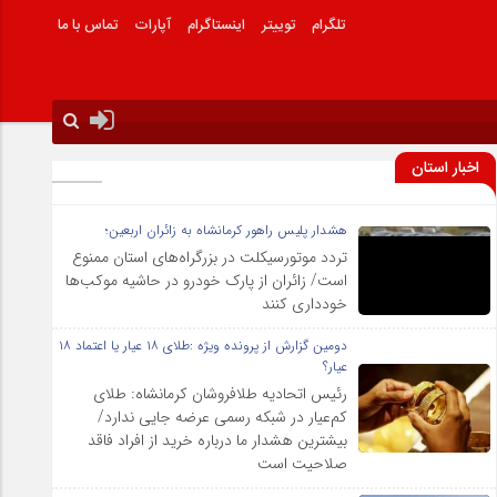
تلگرام
توییتر
اینستاگرام
آپارات
تماس با ما
اخبار استان
هشدار پلیس راهور کرمانشاه به زائران اربعین؛
تردد موتورسیکلت در بزرگراه‌های استان ممنوع
است/ زائران از پارک خودرو در حاشیه موکب‌ها
خودداری کنند
دومین گزارش از پرونده ویژه :طلای ۱۸ عیار یا اعتماد ۱۸
عیار؟
رئیس اتحادیه طلافروشان کرمانشاه: طلای
کم‌عیار در شبکه رسمی عرضه جایی ندارد/
بیشترین هشدار ما درباره خرید از افراد فاقد
صلاحیت است