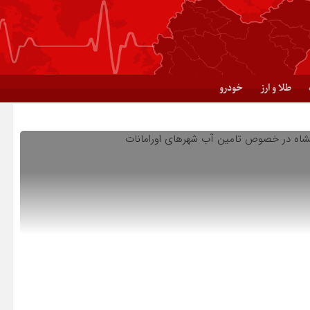
طلا و ارز
خودرو