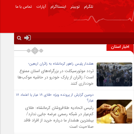
تلگرام
توییتر
اینستاگرام
آپارات
تماس با ما
اخبار استان
هشدار پلیس راهور کرمانشاه به زائران اربعین؛
تردد موتورسیکلت در بزرگراه‌های استان ممنوع
است/ زائران از پارک خودرو در حاشیه موکب‌ها
خودداری کنند
دومین گزارش از پرونده ویژه :طلای ۱۸ عیار یا اعتماد ۱۸
عیار؟
رئیس اتحادیه طلافروشان کرمانشاه: طلای
کم‌عیار در شبکه رسمی عرضه جایی ندارد/
بیشترین هشدار ما درباره خرید از افراد فاقد
صلاحیت است