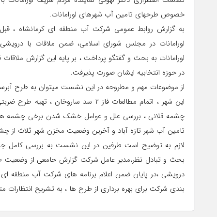
نشست اضطراری دکتر لهونی نماینده مردم شریف اورامانات ب
خصوص طرحهای تامین آب شهرهای اورامانات.
به گزارش روابط عمومی شرکت آب منطقه ای کرمانشاه ، قبل ا
اورامانات در مجلس شورای اسلامی، ضمن ملاقات با درویش
اورامانات به بحث و گفتگو پرداخت ، بر پایه این گزارش ملاقات
در حوزه انتخابیه ایشان صورت پذیرفت.
از موضوعات مهم و مطروحه در این نشست میتوان به طرح آبرسا
این شهر ، اتمام مطالعات فاز ۲ سد ساروخ
چشمه قلانی ، بررسی علل و عوامل خشک شدن برخی چشمه های 
تامین آب شهر تازه آباد و آخرین وضعیت مخزن شهر ثلاث از چشمه
لازم به توضیح است طرفین در این نشست به بررسی کامل جزئی
بحث و تبادل نظر،مدیر عامل شرکت گزارش جامعی از وضعیت طرحه
درویشی ،در پایان ضمن اعلام برنامه های شرکت آب منطقه ای د
بندی شرکت برای بهره برداری از طرح ها ، به تشریح انتظارات متقا