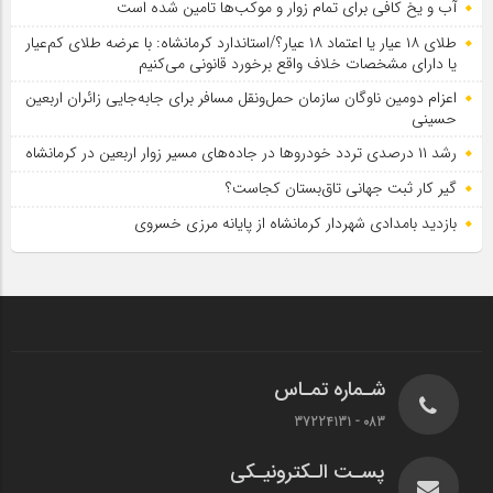
آب و یخ کافی برای تمام زوار و موکب‌ها تامین شده است
طلای ۱۸ عیار یا اعتماد ۱۸ عیار؟/استاندارد کرمانشاه: با عرضه طلای کم‌عیار
یا دارای مشخصات خلاف واقع برخورد قانونی می‌کنیم
اعزام دومین ناوگان سازمان حمل‌ونقل مسافر برای جابه‌جایی زائران اربعین
حسینی
رشد ۱۱ درصدی تردد خودروها در جاده‌های مسیر زوار اربعین در کرمانشاه
گیر کار ثبت جهانی تاق‌بستان کجاست؟
بازدید بامدادی شهردار کرمانشاه از پایانه مرزی خسروی
شـماره تمـاس
083 - 37224131
پسـت الـکترونیـکی