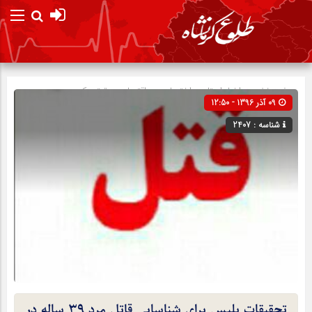
صفحه نخست
اخبار استان
»
اختصاصی
»
اقتصادی
»
تیتر یک
09 آذر 1396 - 12:50
شناسه : 2407
تحقیقات پلیس برای شناسایی قاتل مرد ۳۹ ساله در