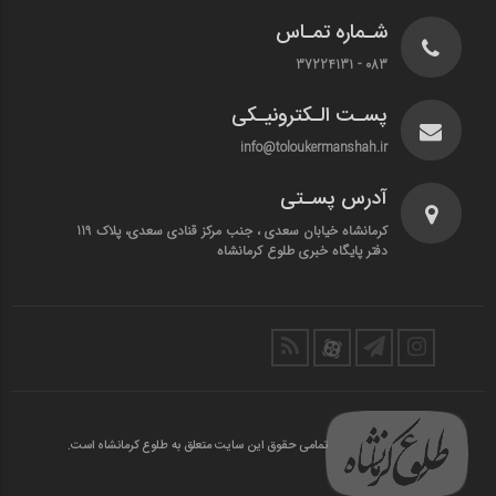
شـماره تمـاس
083 - 37224131
پسـت الـکترونیـکی
info@toloukermanshah.ir
آدرس پسـتی
کرمانشاه خیابان سعدی ، جنب مرکز قنادی سعدی، پلاک 119
دفتر پایگاه خبری طلوع کرمانشاه
تمامی حقوق این سایت متعلق به طلوع کرمانشاه است.