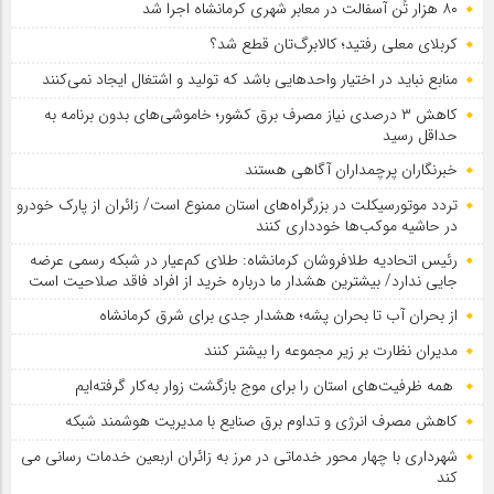
۸۰ هزار تُن آسفالت در معابر شهری کرمانشاه اجرا شد
کربلای معلی رفتید؛ کالابرگ‌تان قطع شد؟
منابع نباید در اختیار واحدهایی باشد که تولید و اشتغال ایجاد نمی‌کنند
کاهش ۳ درصدی نیاز مصرف برق کشور؛ خاموشی‌های بدون برنامه به
حداقل رسید
خبرنگاران پرچمداران آگاهی هستند
تردد موتورسیکلت در بزرگراه‌های استان ممنوع است/ زائران از پارک خودرو
در حاشیه موکب‌ها خودداری کنند
رئیس اتحادیه طلافروشان کرمانشاه: طلای کم‌عیار در شبکه رسمی عرضه
جایی ندارد/ بیشترین هشدار ما درباره خرید از افراد فاقد صلاحیت است
از بحران آب تا بحران پشه؛ هشدار جدی برای شرق کرمانشاه
مدیران نظارت بر زیر مجموعه را بیشتر کنند
همه ظرفیت‌های استان را برای موج بازگشت زوار به‌کار گرفته‌ایم
کاهش مصرف انرژی و تداوم برق صنایع با مدیریت هوشمند شبکه
شهرداری با چهار محور خدماتی در مرز به زائران اربعین خدمات رسانی می
کند