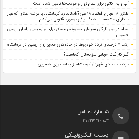
آب و یخ کافی برای تمام زوار و موکب‌ها تامین شده است
طلای ۱۸ عیار یا اعتماد ۱۸ عیار؟/استاندارد کرمانشاه: با عرضه طلای کم‌عیار
یا دارای مشخصات خلاف واقع برخورد قانونی می‌کنیم
اعزام دومین ناوگان سازمان حمل‌ونقل مسافر برای جابه‌جایی زائران اربعین
حسینی
رشد ۱۱ درصدی تردد خودروها در جاده‌های مسیر زوار اربعین در کرمانشاه
گیر کار ثبت جهانی تاق‌بستان کجاست؟
بازدید بامدادی شهردار کرمانشاه از پایانه مرزی خسروی
شـماره تمـاس
083 - 37224131
پسـت الـکترونیـکی