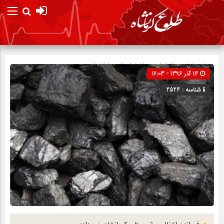
صفحه نخست
اجتماعی
»
اخبار استان
»
اختصاصی
14 آذر 1396 - 16:03
شناسه : 2524