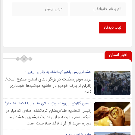
ثبت دیدگاه
اخبار استان
هشدار پلیس راهور کرمانشاه به زائران اربعین؛
تردد موتورسیکلت در بزرگراه‌های استان ممنوع است/
زائران از پارک خودرو در حاشیه موکب‌ها خودداری
کنند
دومین گزارش از پرونده ویژه :طلای ۱۸ عیار یا اعتماد ۱۸ عیار؟
رئیس اتحادیه طلافروشان کرمانشاه: طلای کم‌عیار در
شبکه رسمی عرضه جایی ندارد/ بیشترین هشدار ما
درباره خرید از افراد فاقد صلاحیت است
حامد شاهین مهر؛