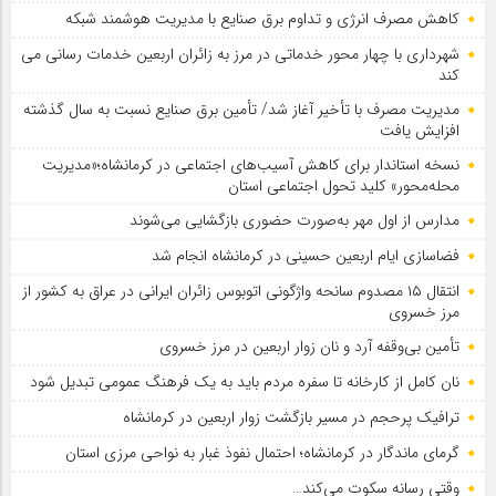
کاهش مصرف انرژی و تداوم برق صنایع با مدیریت هوشمند شبکه
شهرداری با چهار محور خدماتی در مرز به زائران اربعین خدمات رسانی می
کند
مدیریت مصرف با تأخیر آغاز شد/ تأمین برق صنایع نسبت به سال گذشته
افزایش یافت
نسخه استاندار برای کاهش آسیب‌های اجتماعی در کرمانشاه؛«مدیریت
محله‌محور» کلید تحول اجتماعی استان
مدارس از اول مهر به‌صورت حضوری بازگشایی می‌شوند
فضاسازی ایام اربعین حسینی در کرمانشاه انجام شد
انتقال ۱۵ مصدوم سانحه واژگونی اتوبوس زائران ایرانی در عراق به کشور از
مرز خسروی
تأمین بی‌وقفه آرد و نان زوار اربعین در مرز خسروی
نان کامل از کارخانه تا سفره مردم باید به یک فرهنگ عمومی تبدیل شود
ترافیک پرحجم در مسیر بازگشت زوار اربعین در کرمانشاه
گرمای ماندگار در کرمانشاه؛ احتمال نفوذ غبار به نواحی مرزی استان
وقتی رسانه سکوت می‌کند…