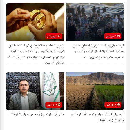
3 روز قبل
4 روز قبل
تردد موتورسیکلت در بزرگراه‌های استان
رئیس اتحادیه طلافروشان کرمانشاه: طلای
ممنوع است/ زائران از پارک خودرو در
کم‌عیار در شبکه رسمی عرضه جایی ندارد/
حاشیه موکب‌ها خودداری کنند
بیشترین هشدار ما درباره خرید از افراد فاقد
صلاحیت است
4 روز قبل
4 روز قبل
از بحران آب تا بحران پشه؛ هشدار جدی
مدیران نظارت بر زیر مجموعه را بیشتر کنند
برای شرق کرمانشاه