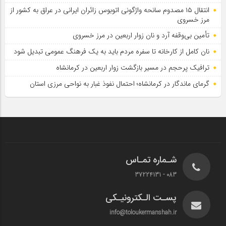
انتقال ۱۵ مصدوم سانحه واژگونی اتوبوس زائران ایرانی در عراق به کشور از
مرز خسروی
تأمین بی‌وقفه آرد و نان زوار اربعین در مرز خسروی
نان کامل از کارخانه تا سفره مردم باید به یک فرهنگ عمومی تبدیل شود
ترافیک پرحجم در مسیر بازگشت زوار اربعین در کرمانشاه
گرمای ماندگار در کرمانشاه؛ احتمال نفوذ غبار به نواحی مرزی استان
شـماره تمـاس
083 - 37224131
پسـت الـکترونیـکی
info@toloukermanshah.ir