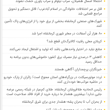
احتمالا امسال هشیلان، سراب نیلوفر و سراب یاوری خشک نشوند
قتل بر سر اختلافات خانوادگی در اسلام آبادغرب/ قاتل دستگیر و تحویل
مراجع قضایی شد
شهرک‌های صنعتی کرمانشاه بخشی از برق خود را از انرژی‌های پاک تأمین
کنند
۸۰ هزار تُن آسفالت در معابر شهری کرمانشاه اجرا شد
کربلای معلی رفتید؛ کالابرگ‌تان قطع شد؟
منابع نباید در اختیار واحدهایی باشد که تولید و اشتغال ایجاد نمی‌کنند
کاهش ۳ درصدی نیاز مصرف برق کشور؛ خاموشی‌های بدون برنامه به
حداقل رسید
خبرنگاران پرچمداران آگاهی هستند
تردد موتورسیکلت در بزرگراه‌های استان ممنوع است/ زائران از پارک خودرو
در حاشیه موکب‌ها خودداری کنند
رئیس اتحادیه طلافروشان کرمانشاه: طلای کم‌عیار در شبکه رسمی عرضه
جایی ندارد/ بیشترین هشدار ما درباره خرید از افراد فاقد صلاحیت است
از بحران آب تا بحران پشه؛ هشدار جدی برای شرق کرمانشاه
مدیران نظارت بر زیر مجموعه را بیشتر کنند