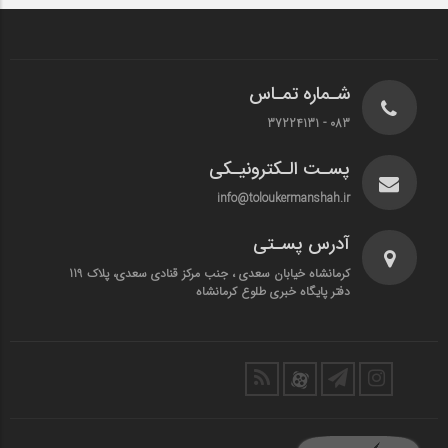
شـماره تمـاس
083 - 37224131
پسـت الـکترونیـکی
info@toloukermanshah.ir
آدرس پسـتی
کرمانشاه خیابان سعدی ، جنب مرکز قنادی سعدی، پلاک 119
دفتر پایگاه خبری طلوع کرمانشاه