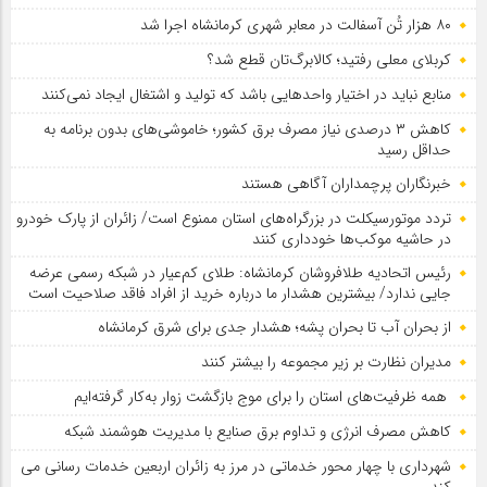
۸۰ هزار تُن آسفالت در معابر شهری کرمانشاه اجرا شد
کربلای معلی رفتید؛ کالابرگ‌تان قطع شد؟
منابع نباید در اختیار واحدهایی باشد که تولید و اشتغال ایجاد نمی‌کنند
کاهش ۳ درصدی نیاز مصرف برق کشور؛ خاموشی‌های بدون برنامه به
حداقل رسید
خبرنگاران پرچمداران آگاهی هستند
تردد موتورسیکلت در بزرگراه‌های استان ممنوع است/ زائران از پارک خودرو
در حاشیه موکب‌ها خودداری کنند
رئیس اتحادیه طلافروشان کرمانشاه: طلای کم‌عیار در شبکه رسمی عرضه
جایی ندارد/ بیشترین هشدار ما درباره خرید از افراد فاقد صلاحیت است
از بحران آب تا بحران پشه؛ هشدار جدی برای شرق کرمانشاه
مدیران نظارت بر زیر مجموعه را بیشتر کنند
همه ظرفیت‌های استان را برای موج بازگشت زوار به‌کار گرفته‌ایم
کاهش مصرف انرژی و تداوم برق صنایع با مدیریت هوشمند شبکه
شهرداری با چهار محور خدماتی در مرز به زائران اربعین خدمات رسانی می
کند