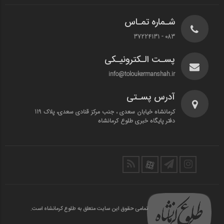
شـماره تمـاس
083 - 37224131
پسـت الـکترونیـکی
info@toloukermanshah.ir
آدرس پسـتی
کرمانشاه خیابان سعدی ، جنب مرکز قنادی سعدی، پلاک 119
دفتر پایگاه خبری طلوع کرمانشاه
تمامی حقوق این سایت متعلق به طلوع کرمانشاه است.