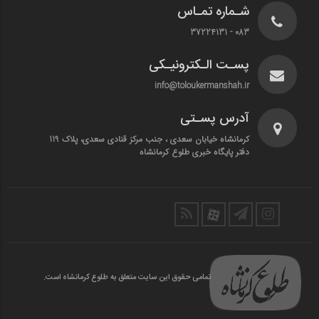
شـماره تمـاس
083 - 37224131
پسـت الـکترونیـکی
info@toloukermanshah.ir
آدرس پسـتی
کرمانشاه خیابان سعدی ، جنب مرکز قنادی سعدی، پلاک 119
دفتر پایگاه خبری طلوع کرمانشاه
تمامی حقوق این سایت متعلق به طلوع کرمانشاه است.