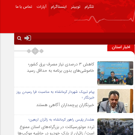
تلگرام
توییتر
اینستاگرام
آپارات
تماس با ما
اخبار استان
کاهش ۳ درصدی نیاز مصرف برق کشور؛
خاموشی‌های بدون برنامه به حداقل رسید
پیام تبریک شهردار کرمانشاه به مناسبت فرا رسیدن روز
خبرنگار ؛
خبرنگاران پرچمداران آگاهی هستند
هشدار پلیس راهور کرمانشاه به زائران اربعین؛
تردد موتورسیکلت در بزرگراه‌های استان ممنوع
است/ زائران از پارک خودرو در حاشیه موکب‌ها