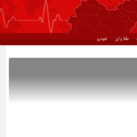
طلا و ارز
خودرو