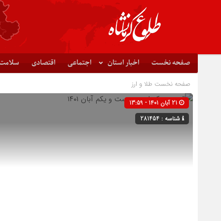
صفحه نخست
اخبار استان
اجتماعی
اقتصادی
سلامت
صفحه نخست
طلا و ارز
21 آبان 1401 - 13:59
شناسه : 281454