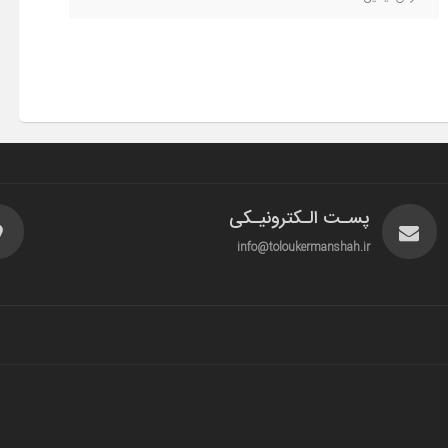
پسـت الـکترونیـکی
info@toloukermanshah.ir