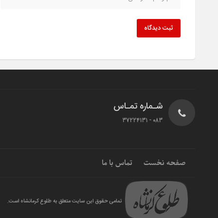
ثبت دیدگاه
شـماره تمـاس
083 - 37224131
صفحه نخست
تماس با ما
تمامی حقوق این سایت متعلق به طلوع کرمانشاه است.