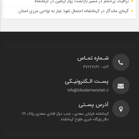
ترافیک پرحجم در مسیر بازگشت زوار اربعین در کرمانشاه
گرمای ماندگار در کرمانشاه؛ احتمال نفوذ غبار به نواحی مرزی استان
شـماره تمـاس
083 - 37224131
پسـت الـکترونیـکی
info@toloukermanshah.ir
آدرس پسـتی
کرمانشاه خیابان سعدی ، جنب مرکز قنادی سعدی، پلاک 119
دفتر پایگاه خبری طلوع کرمانشاه