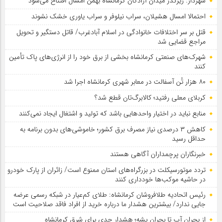
شهردار: زیرگذر میدان آزادگان کرمانشاه بهمن امسال افتتاح می‌شود
احتمالا امسال هشیلان، سراب نیلوفر و سراب یاوری خشک نشوند
قتل بر سر اختلافات خانوادگی در اسلام آبادغرب/ قاتل دستگیر و تحویل
مراجع قضایی شد
شهرک‌های صنعتی کرمانشاه بخشی از برق خود را از انرژی‌های پاک تأمین
کنند
۸۰ هزار تُن آسفالت در معابر شهری کرمانشاه اجرا شد
کربلای معلی رفتید؛ کالابرگ‌تان قطع شد؟
منابع نباید در اختیار واحدهایی باشد که تولید و اشتغال ایجاد نمی‌کنند
کاهش ۳ درصدی نیاز مصرف برق کشور؛ خاموشی‌های بدون برنامه به
حداقل رسید
خبرنگاران پرچمداران آگاهی هستند
تردد موتورسیکلت در بزرگراه‌های استان ممنوع است/ زائران از پارک خودرو
در حاشیه موکب‌ها خودداری کنند
رئیس اتحادیه طلافروشان کرمانشاه: طلای کم‌عیار در شبکه رسمی عرضه
جایی ندارد/ بیشترین هشدار ما درباره خرید از افراد فاقد صلاحیت است
از بحران آب تا بحران پشه؛ هشدار جدی برای شرق کرمانشاه