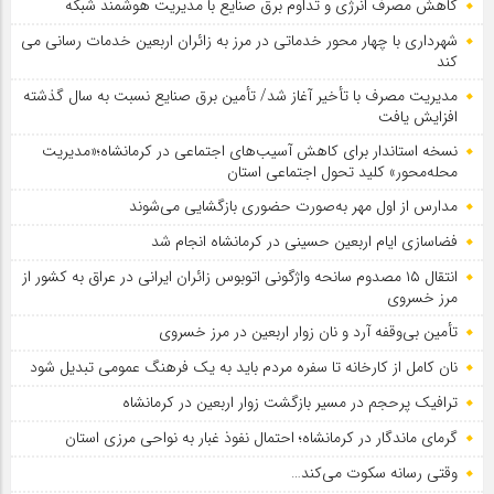
کاهش مصرف انرژی و تداوم برق صنایع با مدیریت هوشمند شبکه
شهرداری با چهار محور خدماتی در مرز به زائران اربعین خدمات رسانی می
کند
مدیریت مصرف با تأخیر آغاز شد/ تأمین برق صنایع نسبت به سال گذشته
افزایش یافت
نسخه استاندار برای کاهش آسیب‌های اجتماعی در کرمانشاه؛«مدیریت
محله‌محور» کلید تحول اجتماعی استان
مدارس از اول مهر به‌صورت حضوری بازگشایی می‌شوند
فضاسازی ایام اربعین حسینی در کرمانشاه انجام شد
انتقال ۱۵ مصدوم سانحه واژگونی اتوبوس زائران ایرانی در عراق به کشور از
مرز خسروی
تأمین بی‌وقفه آرد و نان زوار اربعین در مرز خسروی
نان کامل از کارخانه تا سفره مردم باید به یک فرهنگ عمومی تبدیل شود
ترافیک پرحجم در مسیر بازگشت زوار اربعین در کرمانشاه
گرمای ماندگار در کرمانشاه؛ احتمال نفوذ غبار به نواحی مرزی استان
وقتی رسانه سکوت می‌کند…