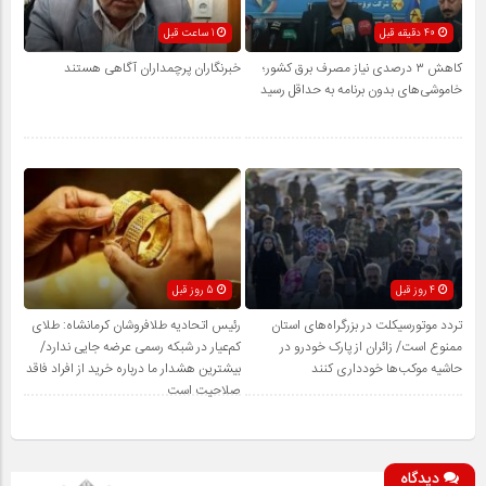
40 دقیقه قبل
1 ساعت قبل
کاهش ۳ درصدی نیاز مصرف برق کشور؛
خبرنگاران پرچمداران آگاهی هستند
خاموشی‌های بدون برنامه به حداقل رسید
4 روز قبل
5 روز قبل
تردد موتورسیکلت در بزرگراه‌های استان
رئیس اتحادیه طلافروشان کرمانشاه: طلای
ممنوع است/ زائران از پارک خودرو در
کم‌عیار در شبکه رسمی عرضه جایی ندارد/
حاشیه موکب‌ها خودداری کنند
بیشترین هشدار ما درباره خرید از افراد فاقد
صلاحیت است
دیدگاه