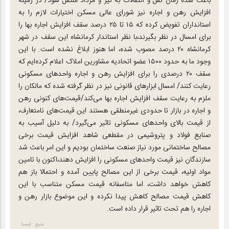
باعث شده زمان نقل و انتقالات به تیر و مرداد منتقل شود/ در زمینه
افزایش رهن و اجاره نیز شورای عالی مسکن اختیارات لازم را به
استانداران تفویض کرده که ۱۵ تا ۲۵ درصد سقف افزایش اجاره بها را
برای امسال در نظر بگیرند،با نظر استاندار کرمانشاه این سقف در شهر
کرمانشاه ۲۰ درصد مصوب شده، اما هنوز ابلاغ نشده است. با این
وجود ما به حدود ۱۵۰۰ عضو اتحادیه مشاورین املاک اعلام کرده‌ایم که
سقف ۲۰ درصدی را برای افزایش رهن و اجاره واحدهای مسکونی
رعایت کنند/ امسال ابزارهای قانونی نیز در نظر گرفته شده که مالکان را
ملزم به رعایت سقف افزایش اجاره بها می‌کند/قیمت‌های کنونی رهن
و اجاره در بازار تا حدودی غیرمنطقی هستند این قیمت‌های نامتعارف،
از قیمت بالای واحدهای مسکونی تاثیر می‌گیرد/ به دلیل آسیب به
صنایع فولاد و پتروشیمی در مقطعی شاهد افزایش قیمت برخی
مصالح ساختمانی مورد نیاز صنعت ساختمان بودیم و این امر باعث شد
سازندگان نیز قیمت واحدهای مسکونی را افزایش دهند،اکنون با تامین
مواد اولیه، قیمت برخی از این مصالح پایین آمده و احتمالا باز هم
کاهش خواهد داشت، اما متاسفانه قیمت مسکن متناسب با این
کاهش قیمت مصالح کاهش پیدا نکرده و این موضوع بازار رهن و
اجاره را هم تحت تاثیر قرار داده است.
منبع : ایسنا