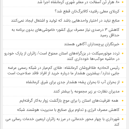
۸۰ هزار تُن آسفالت در معابر شهری کرمانشاه اجرا شد
کربلای معلی رفتید؛ کالابرگ‌تان قطع شد؟
منابع نباید در اختیار واحدهایی باشد که تولید و اشتغال ایجاد نمی‌کنند
کاهش ۳ درصدی نیاز مصرف برق کشور؛ خاموشی‌های بدون برنامه به
حداقل رسید
خبرنگاران پرچمداران آگاهی هستند
تردد موتورسیکلت در بزرگراه‌های استان ممنوع است/ زائران از پارک خودرو
در حاشیه موکب‌ها خودداری کنند
رئیس اتحادیه طلافروشان کرمانشاه: طلای کم‌عیار در شبکه رسمی عرضه
جایی ندارد/ بیشترین هشدار ما درباره خرید از افراد فاقد صلاحیت است
از بحران آب تا بحران پشه؛ هشدار جدی برای شرق کرمانشاه
مدیران نظارت بر زیر مجموعه را بیشتر کنند
همه ظرفیت‌های استان را برای موج بازگشت زوار به‌کار گرفته‌ایم
کاهش مصرف انرژی و تداوم برق صنایع با مدیریت هوشمند شبکه
شهرداری با چهار محور خدماتی در مرز به زائران اربعین خدمات رسانی می
کند