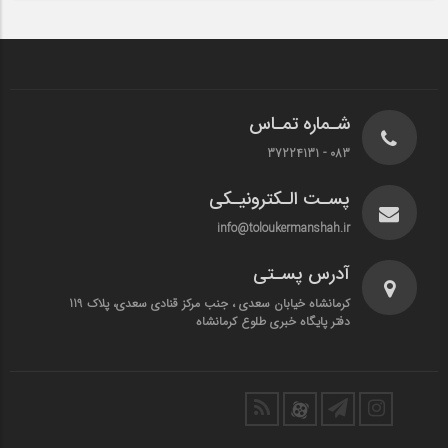
شـماره تمـاس
083 - 37224131
پسـت الـکترونیـکی
info@toloukermanshah.ir
آدرس پسـتی
کرمانشاه خیابان سعدی ، جنب مرکز قنادی سعدی، پلاک 119
دفتر پایگاه خبری طلوع کرمانشاه