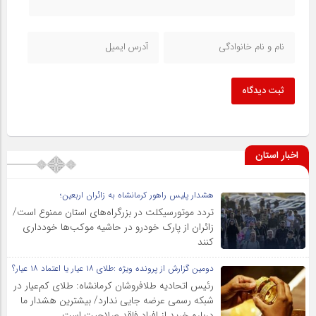
ثبت دیدگاه
اخبار استان
هشدار پلیس راهور کرمانشاه به زائران اربعین؛
تردد موتورسیکلت در بزرگراه‌های استان ممنوع است/
زائران از پارک خودرو در حاشیه موکب‌ها خودداری
کنند
دومین گزارش از پرونده ویژه :طلای ۱۸ عیار یا اعتماد ۱۸ عیار؟
رئیس اتحادیه طلافروشان کرمانشاه: طلای کم‌عیار در
شبکه رسمی عرضه جایی ندارد/ بیشترین هشدار ما
درباره خرید از افراد فاقد صلاحیت است