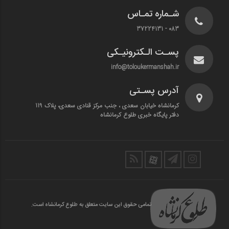
شـماره تمـاس
083 - 37224131
پسـت الـکترونیـکی
info@toloukermanshah.ir
آدرس پسـتی
کرمانشاه خیابان سعدی ، جنب مرکز قنادی سعدی، پلاک 119
دفتر پایگاه خبری طلوع کرمانشاه
تمامی حقوق این سایت متعلق به طلوع کرمانشاه است.