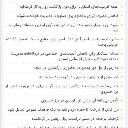
همه ظرفیت‌های استان را برای موج بازگشت زوار به‌کار گرفته‌ایم
کاهش مصرف انرژی و تداوم برق صنایع با مدیریت هوشمند شبکه
شهرداری با چهار محور خدماتی در مرز به زائران اربعین خدمات رسانی می
کند
مدیریت مصرف با تأخیر آغاز شد/ تأمین برق صنایع نسبت به سال گذشته
افزایش یافت
نسخه استاندار برای کاهش آسیب‌های اجتماعی در کرمانشاه؛«مدیریت
محله‌محور» کلید تحول اجتماعی استان
مدارس از اول مهر به‌صورت حضوری بازگشایی می‌شوند
فضاسازی ایام اربعین حسینی در کرمانشاه انجام شد
انتقال ۱۵ مصدوم سانحه واژگونی اتوبوس زائران ایرانی در عراق به کشور از
مرز خسروی
تأمین بی‌وقفه آرد و نان زوار اربعین در مرز خسروی
نان کامل از کارخانه تا سفره مردم باید به یک فرهنگ عمومی تبدیل شود
ترافیک پرحجم در مسیر بازگشت زوار اربعین در کرمانشاه
گرمای ماندگار در کرمانشاه؛ احتمال نفوذ غبار به نواحی مرزی استان