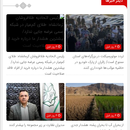
دیگر خبرها
4 روز قبل
4 روز قبل
تردد موتورسیکلت در بزرگراه‌های استان
رئیس اتحادیه طلافروشان کرمانشاه: طلای
ممنوع است/ زائران از پارک خودرو در
کم‌عیار در شبکه رسمی عرضه جایی ندارد/
حاشیه موکب‌ها خودداری کنند
بیشترین هشدار ما درباره خرید از افراد فاقد
صلاحیت است
4 روز قبل
4 روز قبل
از بحران آب تا بحران پشه؛ هشدار جدی
مدیران نظارت بر زیر مجموعه را بیشتر کنند