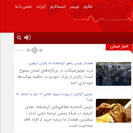
تلگرام
توییتر
اینستاگرام
آپارات
تماس با ما
اخبار استان
هشدار پلیس راهور کرمانشاه به زائران اربعین؛
تردد موتورسیکلت در بزرگراه‌های استان ممنوع
است/ زائران از پارک خودرو در حاشیه موکب‌ها
خودداری کنند
دومین گزارش از پرونده ویژه :طلای ۱۸ عیار یا اعتماد ۱۸
عیار؟
رئیس اتحادیه طلافروشان کرمانشاه: طلای
کم‌عیار در شبکه رسمی عرضه جایی ندارد/
بیشترین هشدار ما درباره خرید از افراد فاقد
صلاحیت است