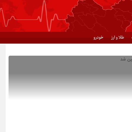
طلا و ارز
خودرو