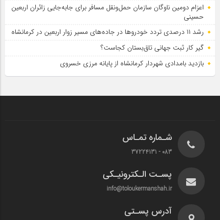
اعزام دومین ناوگان سازمان حمل‌ونقل مسافر برای جابه‌جایی زائران اربعین
حسینی
رشد ۱۱ درصدی تردد خودروها در جاده‌های مسیر زوار اربعین در کرمانشاه
گیر کار ثبت جهانی تاق‌بستان کجاست؟
بازدید بامدادی شهردار کرمانشاه از پایانه مرزی خسروی
شـماره تمـاس
083 - 37224131
پسـت الـکترونیـکی
info@toloukermanshah.ir
آدرس پسـتی