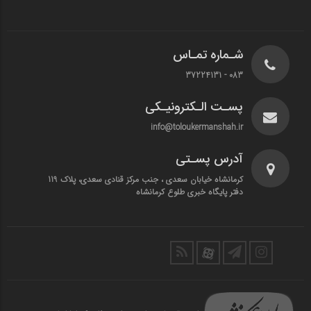
شـماره تمـاس
083 - 37224131
پسـت الـکترونیـکی
info@toloukermanshah.ir
آدرس پسـتی
کرمانشاه خیابان سعدی ، جنب مرکز قنادی سعدی، پلاک 119
دفتر پایگاه خبری طلوع کرمانشاه