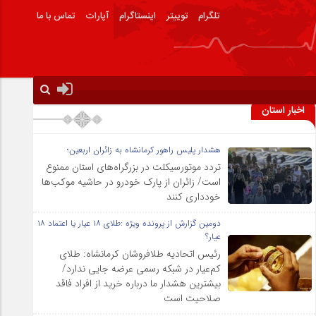
تلگرام
توییتر
اینستاگرام
آپارات
تماس با ما
اخبار استان
هشدار پلیس راهور کرمانشاه به زائران اربعین؛
تردد موتورسیکلت در بزرگراه‌های استان ممنوع
است/ زائران از پارک خودرو در حاشیه موکب‌ها
خودداری کنند
دومین گزارش از پرونده ویژه :طلای ۱۸ عیار یا اعتماد ۱۸
عیار؟
رئیس اتحادیه طلافروشان کرمانشاه: طلای
کم‌عیار در شبکه رسمی عرضه جایی ندارد/
بیشترین هشدار ما درباره خرید از افراد فاقد
صلاحیت است