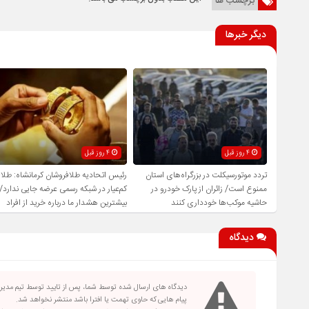
برچسب ها
دیگر خبرها
4 روز قبل
4 روز قبل
تردد موتورسیکلت در بزرگراه‌های استان
رئیس اتحادیه طلافروشان کرمانشاه: طلا
ممنوع است/ زائران از پارک خودرو در
کم‌عیار در شبکه رسمی عرضه جایی ندارد/
حاشیه موکب‌ها خودداری کنند
بیشترین هشدار ما درباره خرید از افراد
فاقد صلاحیت است
دیدگاه
دیدگاه های ارسال شده توسط شما، پس از تایید توسط تیم مدی
پیام هایی که حاوی تهمت یا افترا باشد منتشر نخواهد شد.