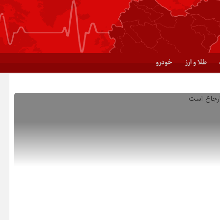
طلا و ارز
خودرو