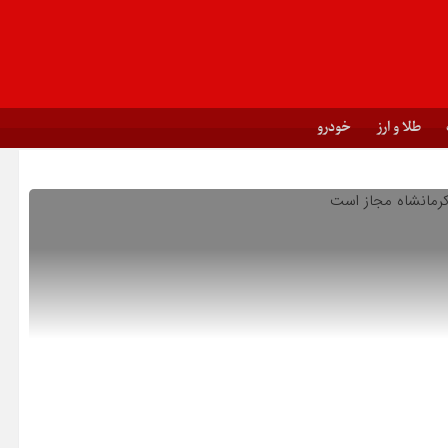
طلا و ارز
خودرو