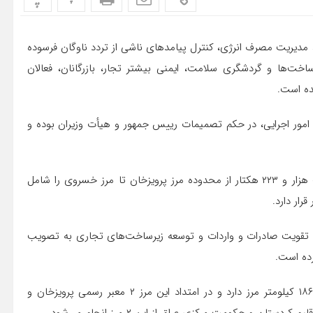
مدیریت مصرف انرژی، کنترل پیامدهای ناشی از تردد ناوگان فرسوده
خت‌ها و گردشگری سلامت، ایمنی بیشتر تجار، بازرگانان، فعالان
ده است.
 امور اجرایی، در حکم تصمیمات رییس جمهور و هیأت وزیران بوده و
منطقه آزاد تجاری- صنعتی قصرشیرین با وسعت بیش از هفت هزار و ۲۲۳ هکتار از محدوده مرز پرویزخان تا مرز خسروی را شامل
ار دارد.
یی، تقویت صادرات و واردات و توسعه زیرساخت‌های تجاری به تصویب
شهرستان مرزی قصرشیرین در غرب کرمانشاه با عراق افزون بر ۱۸۶ کیلومتر مرز دارد و در امتداد این مرز ۲ معبر رسمی پرویزخان و