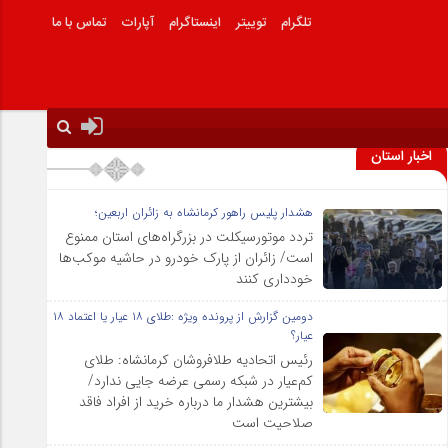
تلگرام
توییتر
اینستاگرام
آپارات
تماس با ما
اخبار استان
هشدار پلیس راهور کرمانشاه به زائران اربعین؛
تردد موتورسیکلت در بزرگراه‌های استان ممنوع
است/ زائران از پارک خودرو در حاشیه موکب‌ها
خودداری کنند
دومین گزارش از پرونده ویژه :طلای ۱۸ عیار یا اعتماد ۱۸
عیار؟
رئیس اتحادیه طلافروشان کرمانشاه: طلای
کم‌عیار در شبکه رسمی عرضه جایی ندارد/
بیشترین هشدار ما درباره خرید از افراد فاقد
صلاحیت است