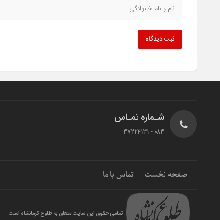
ثبت دیدگاه
شـماره تمـاس
083 - 37224131
صفحه نخست
تماس با ما
تمامی حقوق این سایت متعلق به طلوع کرمانشاه است.