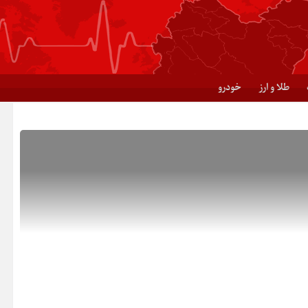
طلا و ارز
خودرو