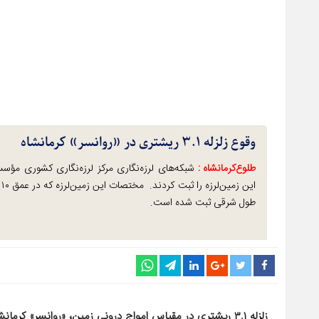
وقوع زلزله ۳.۱ ریشتری در «روانسر» کرمانشاه
طلوع‌‌کرمانشاه :
طول شرقی ثبت شده است.
زلزله ۳.۱ ریشتری در مقیاس امواج درونی زمین، «روانسر» کرمانشاه را لرزاند.