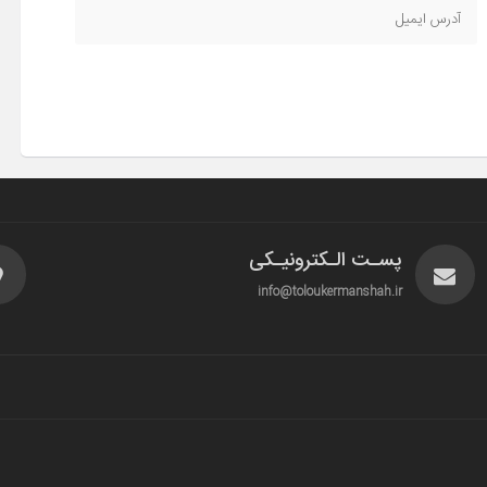
پسـت الـکترونیـکی
info@toloukermanshah.ir