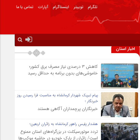
تلگرام
توییتر
اینستاگرام
آپارات
تماس با ما
اخبار استان
کاهش ۳ درصدی نیاز مصرف برق کشور؛
خاموشی‌های بدون برنامه به حداقل رسید
پیام تبریک شهردار کرمانشاه به مناسبت فرا رسیدن روز
خبرنگار ؛
خبرنگاران پرچمداران آگاهی هستند
هشدار پلیس راهور کرمانشاه به زائران اربعین؛
تردد موتورسیکلت در بزرگراه‌های استان ممنوع
است/ زائران از پارک خودرو در حاشیه موکب‌ها