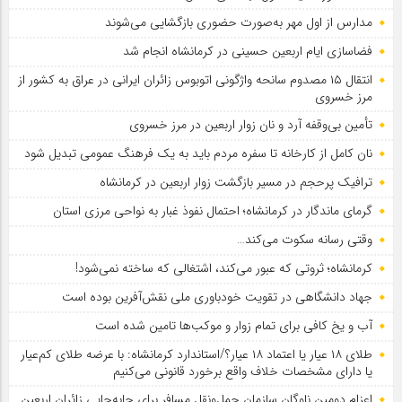
مدارس از اول مهر به‌صورت حضوری بازگشایی می‌شوند
فضاسازی ایام اربعین حسینی در کرمانشاه انجام شد
انتقال ۱۵ مصدوم سانحه واژگونی اتوبوس زائران ایرانی در عراق به کشور از
مرز خسروی
تأمین بی‌وقفه آرد و نان زوار اربعین در مرز خسروی
نان کامل از کارخانه تا سفره مردم باید به یک فرهنگ عمومی تبدیل شود
ترافیک پرحجم در مسیر بازگشت زوار اربعین در کرمانشاه
گرمای ماندگار در کرمانشاه؛ احتمال نفوذ غبار به نواحی مرزی استان
وقتی رسانه سکوت می‌کند…
کرمانشاه؛ ثروتی که عبور می‌کند، اشتغالی که ساخته نمی‌شود!
جهاد دانشگاهی در تقویت خودباوری ملی نقش‌آفرین بوده است
آب و یخ کافی برای تمام زوار و موکب‌ها تامین شده است
طلای ۱۸ عیار یا اعتماد ۱۸ عیار؟/استاندارد کرمانشاه: با عرضه طلای کم‌عیار
یا دارای مشخصات خلاف واقع برخورد قانونی می‌کنیم
اعزام دومین ناوگان سازمان حمل‌ونقل مسافر برای جابه‌جایی زائران اربعین