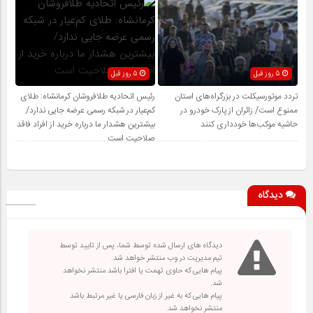
5 روز قبل
5 روز قبل
تردد موتورسیکلت در بزرگراه‌های استان
رئیس اتحادیه طلافروشان کرمانشاه: طلای
ممنوع است/ زائران از پارک خودرو در
کم‌عیار در شبکه رسمی عرضه جایی ندارد/
حاشیه موکب‌ها خودداری کنند
بیشترین هشدار ما درباره خرید از افراد فاقد
صلاحیت است
دیدگاه
دیدگاه های ارسال شده توسط شما، پس از تایید توسط
تیم مدیریت در وب منتشر خواهد شد.
پیام هایی که حاوی تهمت یا افترا باشد منتشر نخواهد
شد.
پیام هایی که به غیر از زبان فارسی یا غیر مرتبط باشد
منتشر نخواهد شد.