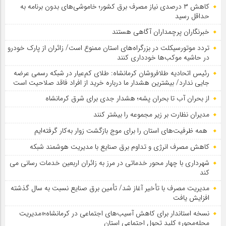
کاهش ۳ درصدی نیاز مصرف برق کشور؛ خاموشی‌های بدون برنامه به
حداقل رسید
خبرنگاران پرچمداران آگاهی هستند
تردد موتورسیکلت در بزرگراه‌های استان ممنوع است/ زائران از پارک خودرو
در حاشیه موکب‌ها خودداری کنند
رئیس اتحادیه طلافروشان کرمانشاه: طلای کم‌عیار در شبکه رسمی عرضه
جایی ندارد/ بیشترین هشدار ما درباره خرید از افراد فاقد صلاحیت است
از بحران آب تا بحران پشه؛ هشدار جدی برای شرق کرمانشاه
مدیران نظارت بر زیر مجموعه را بیشتر کنند
همه ظرفیت‌های استان را برای موج بازگشت زوار به‌کار گرفته‌ایم
کاهش مصرف انرژی و تداوم برق صنایع با مدیریت هوشمند شبکه
شهرداری با چهار محور خدماتی در مرز به زائران اربعین خدمات رسانی می
کند
مدیریت مصرف با تأخیر آغاز شد/ تأمین برق صنایع نسبت به سال گذشته
افزایش یافت
نسخه استاندار برای کاهش آسیب‌های اجتماعی در کرمانشاه؛«مدیریت
محله‌محور» کلید تحول اجتماعی استان