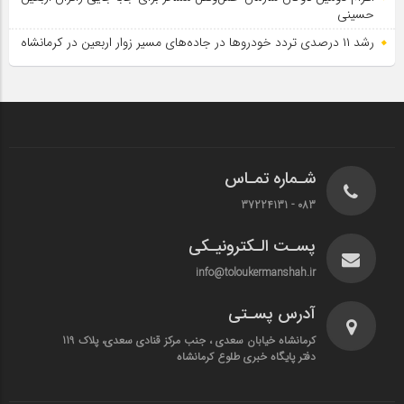
حسینی
رشد ۱۱ درصدی تردد خودروها در جاده‌های مسیر زوار اربعین در کرمانشاه
شـماره تمـاس
083 - 37224131
پسـت الـکترونیـکی
info@toloukermanshah.ir
آدرس پسـتی
کرمانشاه خیابان سعدی ، جنب مرکز قنادی سعدی، پلاک 119
دفتر پایگاه خبری طلوع کرمانشاه