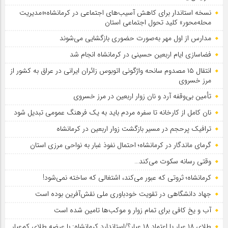
نسخه استاندار برای کاهش آسیب‌های اجتماعی در کرمانشاه؛«مدیریت
محله‌محور» کلید تحول اجتماعی استان
مدارس از اول مهر به‌صورت حضوری بازگشایی می‌شوند
فضاسازی ایام اربعین حسینی در کرمانشاه انجام شد
انتقال ۱۵ مصدوم سانحه واژگونی اتوبوس زائران ایرانی در عراق به کشور از
مرز خسروی
تأمین بی‌وقفه آرد و نان زوار اربعین در مرز خسروی
نان کامل از کارخانه تا سفره مردم باید به یک فرهنگ عمومی تبدیل شود
ترافیک پرحجم در مسیر بازگشت زوار اربعین در کرمانشاه
گرمای ماندگار در کرمانشاه؛ احتمال نفوذ غبار به نواحی مرزی استان
وقتی رسانه سکوت می‌کند…
کرمانشاه؛ ثروتی که عبور می‌کند، اشتغالی که ساخته نمی‌شود!
جهاد دانشگاهی در تقویت خودباوری ملی نقش‌آفرین بوده است
آب و یخ کافی برای تمام زوار و موکب‌ها تامین شده است
طلای ۱۸ عیار یا اعتماد ۱۸ عیار؟/استاندارد کرمانشاه: با عرضه طلای کم‌عیار