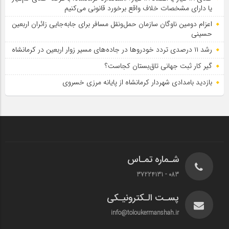
یا دارای مشخصات خلاف واقع برخورد قانونی می‌کنیم
اعزام دومین ناوگان سازمان حمل‌ونقل مسافر برای جابه‌جایی زائران اربعین
حسینی
رشد ۱۱ درصدی تردد خودروها در جاده‌های مسیر زوار اربعین در کرمانشاه
گیر کار ثبت جهانی تاق‌بستان کجاست؟
بازدید بامدادی شهردار کرمانشاه از پایانه مرزی خسروی
شـماره تمـاس
083 - 37224131
پسـت الـکترونیـکی
info@toloukermanshah.ir