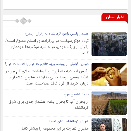
اخبار استان
هشدار پلیس راهور کرمانشاه به زائران اربعین؛
تردد موتورسیکلت در بزرگراه‌های استان ممنوع است/
زائران از پارک خودرو در حاشیه موکب‌ها خودداری
کنند
دومین گزارش از پرونده ویژه :طلای ۱۸ عیار یا اعتماد ۱۸ عیار؟
رئیس اتحادیه طلافروشان کرمانشاه: طلای کم‌عیار در
شبکه رسمی عرضه جایی ندارد/ بیشترین هشدار ما
درباره خرید از افراد فاقد صلاحیت است
حامد شاهین مهر؛
از بحران آب تا بحران پشه؛ هشدار جدی برای شرق
کرمانشاه
شهردار کرمانشاه عنوان نمود؛
مدیران نظارت بر زیر مجموعه را بیشتر کنند