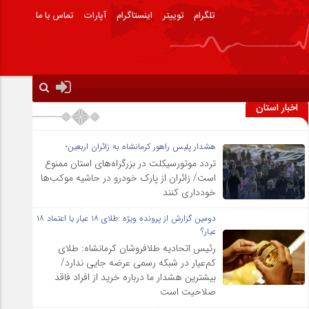
تلگرام
توییتر
اینستاگرام
آپارات
تماس با ما
اخبار استان
هشدار پلیس راهور کرمانشاه به زائران اربعین؛
تردد موتورسیکلت در بزرگراه‌های استان ممنوع
است/ زائران از پارک خودرو در حاشیه موکب‌ها
خودداری کنند
دومین گزارش از پرونده ویژه :طلای ۱۸ عیار یا اعتماد ۱۸
عیار؟
رئیس اتحادیه طلافروشان کرمانشاه: طلای
کم‌عیار در شبکه رسمی عرضه جایی ندارد/
بیشترین هشدار ما درباره خرید از افراد فاقد
صلاحیت است