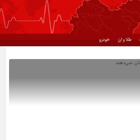
طلا و ارز
خودرو