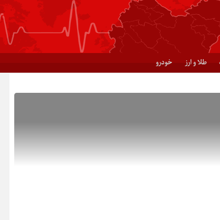
طلا و ارز
خودرو