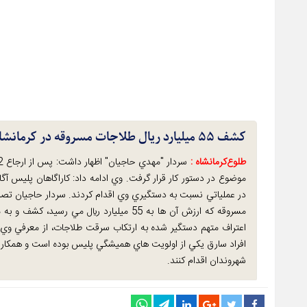
کشف ۵۵ میلیارد ریال طلاجات مسروقه در کرمانشاه
طلوع‌‌کرمانشاه :
موضوع در دستور کار قرار گرفت. وي ادامه داد: کاراگاهان پليس آگ
در عملياتي نسبت به دستگيري وي اقدام کردند. سردار حاجيان تصري
مسروقه که ارزش آن ها به 55 ميليارد ريال مي
اعتراف متهم دستگير شده به ارتکاب سرقت طلاجات، از معرفي وي ب
افراد سارق يکي از اولويت هاي هميشگي پليس بوده است و همکاران
شهروندان اقدام کنند.