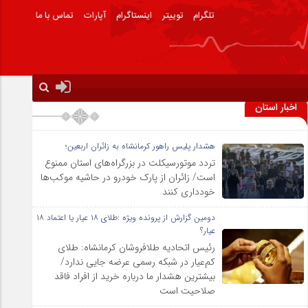
تلگرام
توییتر
اینستاگرام
آپارات
تماس با ما
اخبار استان
هشدار پلیس راهور کرمانشاه به زائران اربعین؛
تردد موتورسیکلت در بزرگراه‌های استان ممنوع
است/ زائران از پارک خودرو در حاشیه موکب‌ها
خودداری کنند
دومین گزارش از پرونده ویژه :طلای ۱۸ عیار یا اعتماد ۱۸
عیار؟
رئیس اتحادیه طلافروشان کرمانشاه: طلای
کم‌عیار در شبکه رسمی عرضه جایی ندارد/
بیشترین هشدار ما درباره خرید از افراد فاقد
صلاحیت است