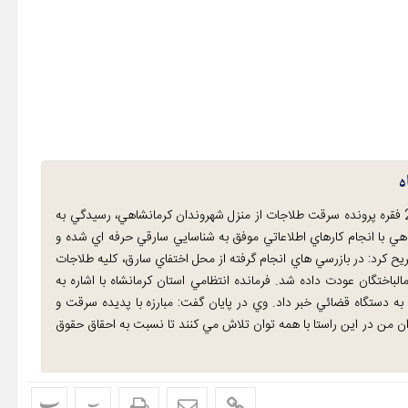
سردار "مهدي حاجيان" اظهار داشت: پس از ارجاع 2 فقره پرونده سرقت طلاجات از منزل شهروندان کرمانشاهي، رسيدگي به
اهي با انجام کارهاي اطلاعاتي موفق به شناسايي سارقي حرفه اي شده و
ح کرد: در بازرسي هاي انجام گرفته از محل اختفاي سارق، کليه طلاجات
 رسيد، کشف و به مالباختگان عودت داده شد. فرمانده انتظامي استان کرمانشاه با اشاره به
ه دستگاه قضائي خبر داد. وي در پايان گفت: مبارزه با پديده سرقت و
 من در اين راستا با همه توان تلاش مي کنند تا نسبت به احقاق حقوق
پ
پ