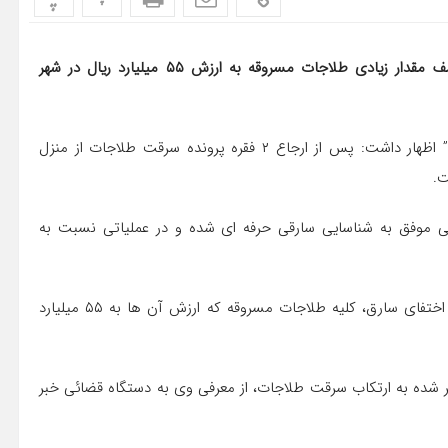
فرمانده انتظامی استان از دستگیری یک سارق حرفه ای و کشف مقدار زیادی طلاجات مسروقه به ارزش ۵۵ میلیارد ریال در شهر
به گزارش پایگاه خبری طلوع کرمانشاه؛ سردار “مهدی حاجیان” اظهار داشت: پس از ارجاع ۲ فقره پرونده سرقت طلاجات از منزل
ت.
عاتی موفق به شناسایی سارقی حرفه ای شده و در عملیاتی نسبت به
سردار حاجیان تصریح کرد: در بازرسی های انجام گرفته از محل اختفای سارق، کلیه طلاجات مسروقه که ارزش آن ها به ۵۵ میلیارد
گیر شده به ارتکاب سرقت طلاجات، از معرفی وی به دستگاه قضائی خبر