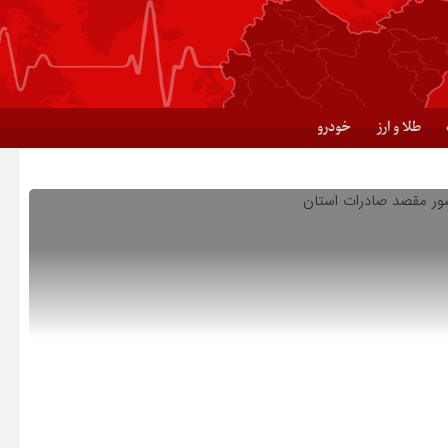
طلا و ارز
خودرو