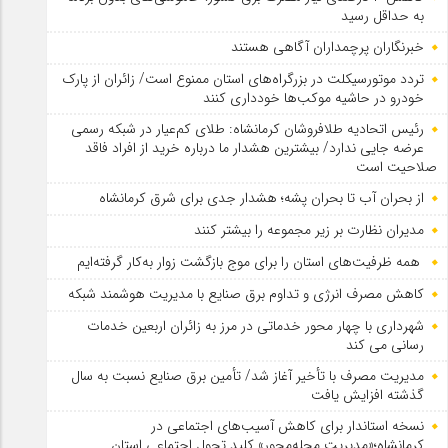
به حداقل رسید
خبرنگاران پرچمداران آگاهی هستند
تردد موتورسیکلت در بزرگراه‌های استان ممنوع است/ زائران از پارک
خودرو در حاشیه موکب‌ها خودداری کنند
رئیس اتحادیه طلافروشان کرمانشاه: طلای کم‌عیار در شبکه رسمی
عرضه جایی ندارد/ بیشترین هشدار ما درباره خرید از افراد فاقد
صلاحیت است
از بحران آب تا بحران پشه؛ هشدار جدی برای شرق کرمانشاه
مدیران نظارت بر زیر مجموعه را بیشتر کنند
همه ظرفیت‌های استان را برای موج بازگشت زوار به‌کار گرفته‌ایم
کاهش مصرف انرژی و تداوم برق صنایع با مدیریت هوشمند شبکه
شهرداری با چهار محور خدماتی در مرز به زائران اربعین خدمات
رسانی می کند
مدیریت مصرف با تأخیر آغاز شد/ تأمین برق صنایع نسبت به سال
گذشته افزایش یافت
نسخه استاندار برای کاهش آسیب‌های اجتماعی در
کرمانشاه؛«مدیریت محله‌محور» کلید تحول اجتماعی استان