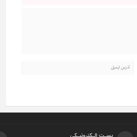
پسـت الـکترونیـکی