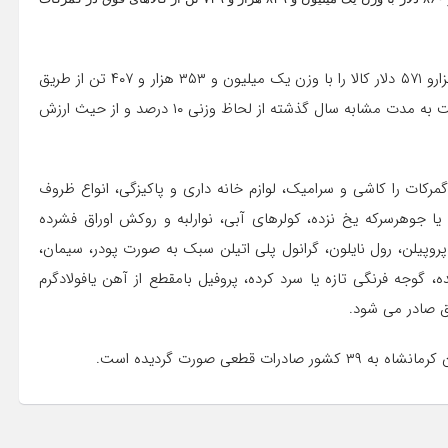
وی ادامه داد: سایر گمرکات نیز در این مدت ۷۶۸ میلیون و ۳۱۷ هزارو ۵۷۱ دلار کالا را با وزن یک میلیون و ۳۵۳ هزار و ۴۰۷ تن از طریق
مرزهای استان کرمانشاه به خارج از کشور صادر کرده اند که نسبت به مدت مشابه سال گذشته از لحاظ وزنی ۱۰ درصد و از حیث ارزش
مرکات را کاشی و سرامیک، لوازم خانه داری و پاکیزگی، انواع ظروف
 جوهرسرکه یخ نزده، کولرهای آبی، نوارلبه و روکش اوراق فشرده
 پروپیلن، رول نایلون، گرانول پلی اتیلن سبک به صورت پودر، سیمان،
 گوجه فرنگی تازه یا سرد کرده، پروفیل بامقطع از آهن یافولادگرم
اق صادر می شود.