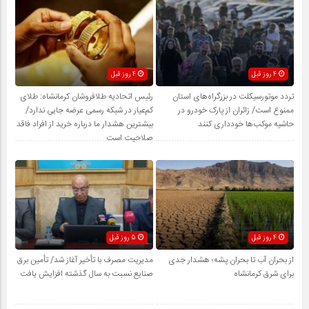
4 روز قبل
4 روز قبل
تردد موتورسیکلت در بزرگراه‌های استان
رئیس اتحادیه طلافروشان کرمانشاه: طلای
ممنوع است/ زائران از پارک خودرو در
کم‌عیار در شبکه رسمی عرضه جایی ندارد/
حاشیه موکب‌ها خودداری کنند
بیشترین هشدار ما درباره خرید از افراد فاقد
صلاحیت است
4 روز قبل
5 روز قبل
از بحران آب تا بحران پشه؛ هشدار جدی
مدیریت مصرف با تأخیر آغاز شد/ تأمین برق
برای شرق کرمانشاه
صنایع نسبت به سال گذشته افزایش یافت