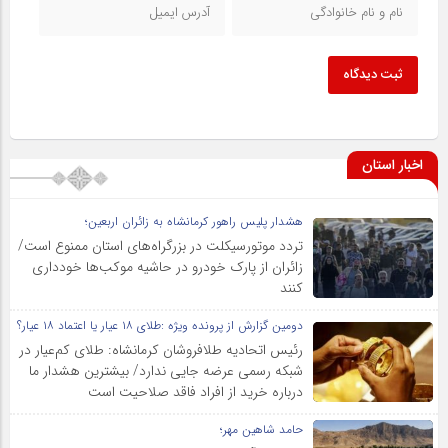
ثبت دیدگاه
اخبار استان
هشدار پلیس راهور کرمانشاه به زائران اربعین؛
تردد موتورسیکلت در بزرگراه‌های استان ممنوع است/
زائران از پارک خودرو در حاشیه موکب‌ها خودداری
کنند
دومین گزارش از پرونده ویژه :طلای ۱۸ عیار یا اعتماد ۱۸ عیار؟
رئیس اتحادیه طلافروشان کرمانشاه: طلای کم‌عیار در
شبکه رسمی عرضه جایی ندارد/ بیشترین هشدار ما
درباره خرید از افراد فاقد صلاحیت است
حامد شاهین مهر؛