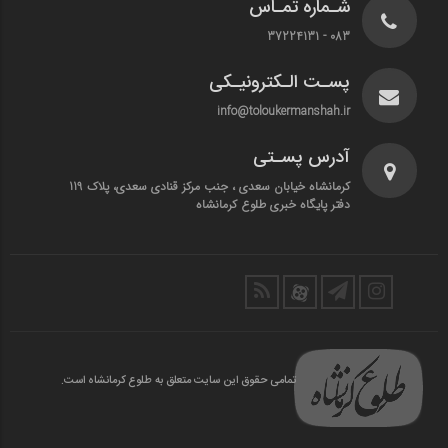
شـماره تمـاس
083 - 37224131
پسـت الـکترونیـکی
info@toloukermanshah.ir
آدرس پسـتی
کرمانشاه خیابان سعدی ، جنب مرکز قنادی سعدی، پلاک 119
دفتر پایگاه خبری طلوع کرمانشاه
تمامی حقوق این سایت متعلق به طلوع کرمانشاه است.