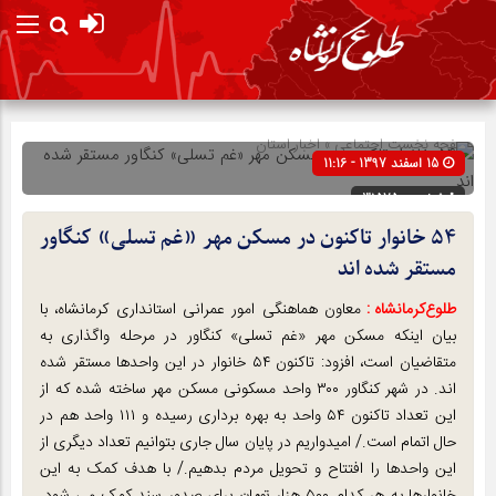
صفحه نخست
اجتماعی
»
اخبار استان
15 اسفند 1397 - 11:16
شناسه : 31575
۵۴ خانوار تاکنون در مسکن مهر «غم تسلی» کنگاور
مستقر شده اند
طلوع‌‌کرمانشاه :
معاون هماهنگی امور عمرانی استانداری کرمانشاه، با
بیان اینکه مسکن مهر «غم تسلی» کنگاور در مرحله واگذاری به
متقاضیان است، افزود: تاکنون ۵۴ خانوار در این واحدها مستقر شده
اند. در شهر کنگاور ۳۰۰ واحد مسکونی مسکن مهر ساخته شده که از
این تعداد تاکنون ۵۴ واحد به بهره برداری رسیده و ۱۱۱ واحد هم در
حال اتمام است./ امیدواریم در پایان سال جاری بتوانیم تعداد دیگری از
این واحدها را افتتاح و تحویل مردم بدهیم./ با هدف کمک به این