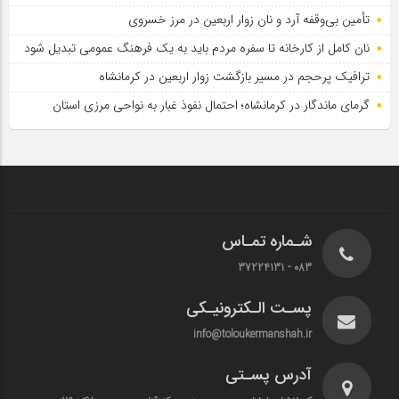
تأمین بی‌وقفه آرد و نان زوار اربعین در مرز خسروی
نان کامل از کارخانه تا سفره مردم باید به یک فرهنگ عمومی تبدیل شود
ترافیک پرحجم در مسیر بازگشت زوار اربعین در کرمانشاه
گرمای ماندگار در کرمانشاه؛ احتمال نفوذ غبار به نواحی مرزی استان
شـماره تمـاس
083 - 37224131
پسـت الـکترونیـکی
info@toloukermanshah.ir
آدرس پسـتی