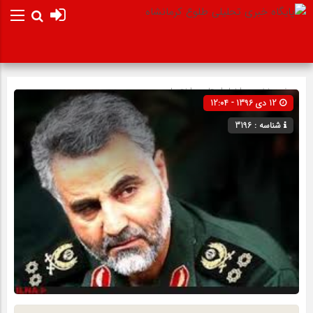
صفحه نخست
اخبار استان
»
اختصاصی
12 دی 1396 - 12:04
شناسه : 3196