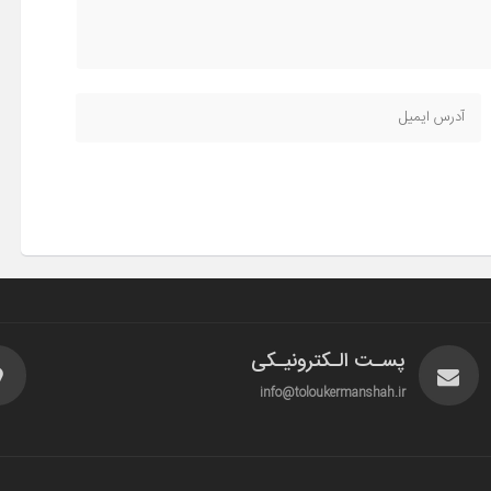
پسـت الـکترونیـکی
info@toloukermanshah.ir