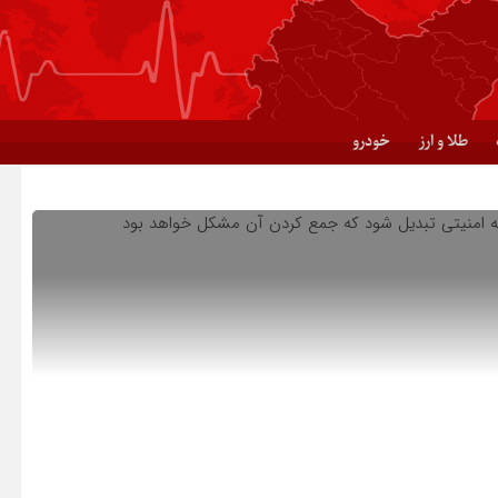
طلا و ارز
خودرو