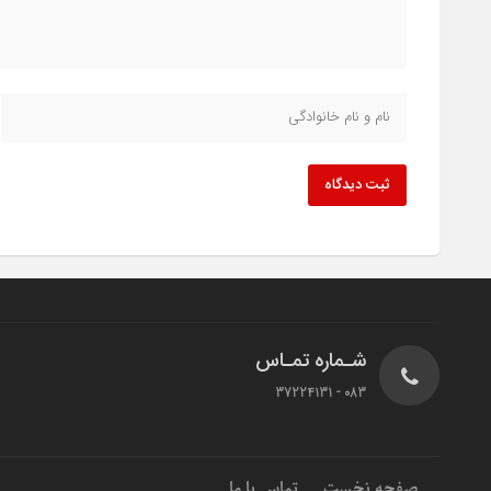
ثبت دیدگاه
شـماره تمـاس
083 - 37224131
صفحه نخست
تماس با ما