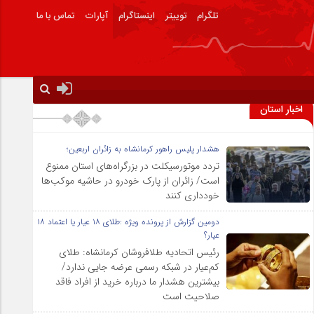
تلگرام
توییتر
اینستاگرام
آپارات
تماس با ما
اخبار استان
هشدار پلیس راهور کرمانشاه به زائران اربعین؛
تردد موتورسیکلت در بزرگراه‌های استان ممنوع
است/ زائران از پارک خودرو در حاشیه موکب‌ها
خودداری کنند
دومین گزارش از پرونده ویژه :طلای ۱۸ عیار یا اعتماد ۱۸
عیار؟
رئیس اتحادیه طلافروشان کرمانشاه: طلای
کم‌عیار در شبکه رسمی عرضه جایی ندارد/
بیشترین هشدار ما درباره خرید از افراد فاقد
صلاحیت است