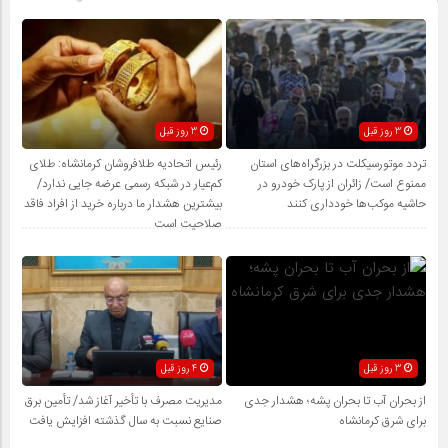
3 روز قبل
3 روز قبل
تردد موتورسیکلت در بزرگراه‌های استان
رئیس اتحادیه طلافروشان کرمانشاه: طلای
ممنوع است/ زائران از پارک خودرو در
کم‌عیار در شبکه رسمی عرضه جایی ندارد/
حاشیه موکب‌ها خودداری کنند
بیشترین هشدار ما درباره خرید از افراد فاقد
صلاحیت است
3 روز قبل
4 روز قبل
از بحران آب تا بحران پشه؛ هشدار جدی
مدیریت مصرف با تأخیر آغاز شد/ تأمین برق
برای شرق کرمانشاه
صنایع نسبت به سال گذشته افزایش یافت