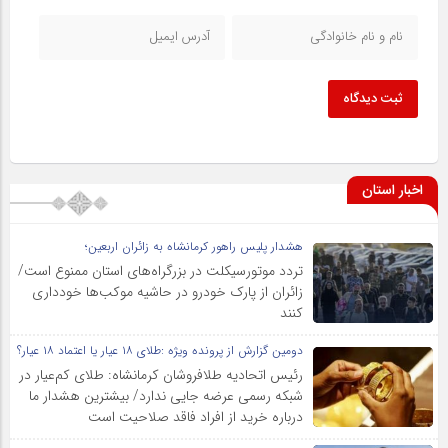
ثبت دیدگاه
اخبار استان
هشدار پلیس راهور کرمانشاه به زائران اربعین؛
تردد موتورسیکلت در بزرگراه‌های استان ممنوع است/
زائران از پارک خودرو در حاشیه موکب‌ها خودداری
کنند
دومین گزارش از پرونده ویژه :طلای ۱۸ عیار یا اعتماد ۱۸ عیار؟
رئیس اتحادیه طلافروشان کرمانشاه: طلای کم‌عیار در
شبکه رسمی عرضه جایی ندارد/ بیشترین هشدار ما
درباره خرید از افراد فاقد صلاحیت است