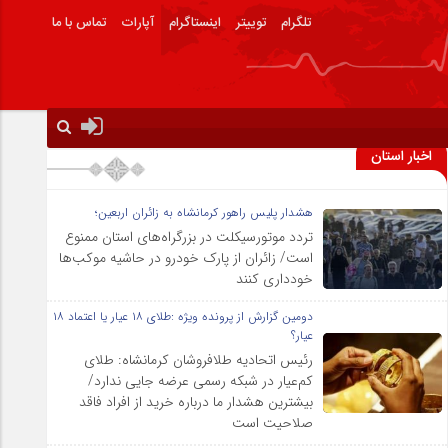
تلگرام
توییتر
اینستاگرام
آپارات
تماس با ما
اخبار استان
هشدار پلیس راهور کرمانشاه به زائران اربعین؛
تردد موتورسیکلت در بزرگراه‌های استان ممنوع
است/ زائران از پارک خودرو در حاشیه موکب‌ها
خودداری کنند
دومین گزارش از پرونده ویژه :طلای ۱۸ عیار یا اعتماد ۱۸
عیار؟
رئیس اتحادیه طلافروشان کرمانشاه: طلای
کم‌عیار در شبکه رسمی عرضه جایی ندارد/
بیشترین هشدار ما درباره خرید از افراد فاقد
صلاحیت است