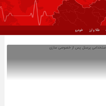
طلا و ارز
خودرو