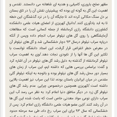
مظهر صلح، باروری، کامیابی و هدیه ای شاهانه می دانستند. تقدس و
اهمیت این گل به گونه ای بوده که پیشینیان نقش آن را در تاق بستان
بر دل سنگ حکاکی کرده اند تا جایگاه آن را در نزد گذشتگانِ این خطه
تا به ابد یادآوری کنند./دانیال کهریزی از اعضای هیات علمی دانشکده
کشاورزی دانشگاه رازی کرمانشاه از جمله کسانی است که مطالعات
آزمایشگاهی را روی گل های نیلوفر سراب انجام داده وپس از آنکه
دریاپه سراب نیلوفر درسال ۹۳ دچار خشکسالی شد و گل های نیلوفر آن
در معرض خطر انقراض قرار گرفت، این استاد دانشگاه توانست با
تکثیر این گل ها آنها را از نابودی نجات دهد./وی به اهمیت سراب
نیلوفر کرمانشاه از گذشته به دلیل رشد گل های نیلوفر در آن اشاره کرد
و گفت: براساس بررسی هایی که داشته ایم، این سراب از زمان های
بسیار دور محل رشد گل های نیلوفر بوده و باتوجه به اینکه نیلوفر گلی
مقدس در میان ایرانیان باستان بوده، لذا این سراب نیز اهمیت بالایی
داشته است./کهریزی همچنین درخصوص چرایی عدم رشد گل های
نیلوفر گل زرد در دیگر مناطق دنیا اعلام کرد: به نظر می رسد آب این
سراب دارای نوعی مواد معدنی خاص است که باعث شده این گل ها
در آن رشد کنند./این عضو هیات علمی دانشگاه رازی اعلام کرد: پس از
خشکسالی که سال ۹۳ برای این سراب رخ داد، طی سه مرحله حدود