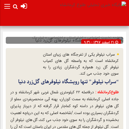
صفحه نخست
اجتماعی
»
اخبار استان
»
اختصاصی
»
تیتر یک
21 اسفند 1397 - 9:31
شناسه : 34186
سراب نیلوفر یکی از تفرجگاه های زیبای استان
کرمانشاه است که به واسطه گل های کمیاب
نیلوفر گل زرد همواره گردشگران زیادی را به
سوی خود جذب می کند.
“سراب نیلوفر” تنها رویشگاه نیلوفرهای گل‌زرد دنیا
طلوع‌‌کرمانشاه :
درفاصله ۲۲ کیلومتری شمال غربی شهر کرمانشاه و در
جاده اصلی کرمانشاه به سمت کوزران، پهنه آبی منحصربفردی مملو از
گل های نیلوفر در دامنه کوه کماجار قرار گرفته که از دیرباز پذیرای
گردشگران بسیاری بوده است./شاخصه اصلی که به این دریاچه اهمیت
بخشیده و گردشگران را به سوی خود جذب می کند، گل های نیلوفر آن
است. گل نیلوفر از جمله گل های مقدس در ایران باستان است که آن را