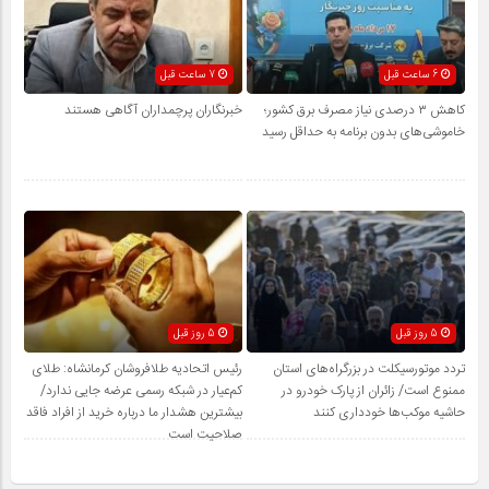
6 ساعت قبل
7 ساعت قبل
کاهش ۳ درصدی نیاز مصرف برق کشور؛
خبرنگاران پرچمداران آگاهی هستند
خاموشی‌های بدون برنامه به حداقل رسید
5 روز قبل
5 روز قبل
تردد موتورسیکلت در بزرگراه‌های استان
رئیس اتحادیه طلافروشان کرمانشاه: طلای
ممنوع است/ زائران از پارک خودرو در
کم‌عیار در شبکه رسمی عرضه جایی ندارد/
حاشیه موکب‌ها خودداری کنند
بیشترین هشدار ما درباره خرید از افراد فاقد
صلاحیت است