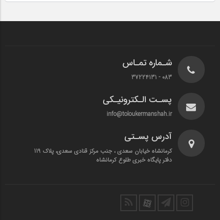
شـماره تمـاس
083 - 37224131
پسـت الـکترونیـکی
info@toloukermanshah.ir
آدرس پسـتی
کرمانشاه خیابان سعدی ، جنب مرکز قنادی سعدی، پلاک 119
دفتر پایگاه خبری طلوع کرمانشاه