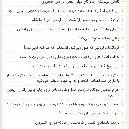
تأمین بی‌وقفه آرد و نان زوار اربعین در مرز خسروی
نان کامل از کارخانه تا سفره مردم باید به یک فرهنگ عمومی تبدیل شود
ترافیک پرحجم در مسیر بازگشت زوار اربعین در کرمانشاه
گرمای ماندگار در کرمانشاه؛ احتمال نفوذ غبار به نواحی مرزی استان
وقتی رسانه سکوت می‌کند…
کرمانشاه؛ ثروتی که عبور می‌کند، اشتغالی که ساخته نمی‌شود!
جهاد دانشگاهی در تقویت خودباوری ملی نقش‌آفرین بوده است
آب و یخ کافی برای تمام زوار و موکب‌ها تامین شده است
طلای ۱۸ عیار یا اعتماد ۱۸ عیار؟/استاندارد کرمانشاه: با عرضه طلای کم‌عیار
یا دارای مشخصات خلاف واقع برخورد قانونی می‌کنیم
اعزام دومین ناوگان سازمان حمل‌ونقل مسافر برای جابه‌جایی زائران اربعین
حسینی
رشد ۱۱ درصدی تردد خودروها در جاده‌های مسیر زوار اربعین در کرمانشاه
گیر کار ثبت جهانی تاق‌بستان کجاست؟
بازدید بامدادی شهردار کرمانشاه از پایانه مرزی خسروی