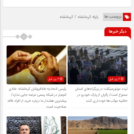
/
برچسب ها
زلزله کرمانشاه
کرمانشاه
دیگر خبرها
4 روز قبل
4 روز قبل
تردد موتورسیکلت در بزرگراه‌های استان
رئیس اتحادیه طلافروشان کرمانشاه: طلای
ممنوع است/ زائران از پارک خودرو در
کم‌عیار در شبکه رسمی عرضه جایی ندارد/
حاشیه موکب‌ها خودداری کنند
بیشترین هشدار ما درباره خرید از افراد فاقد
صلاحیت است