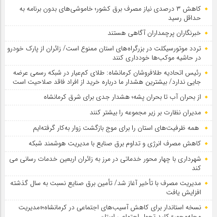
کاهش ۳ درصدی نیاز مصرف برق کشور؛ خاموشی‌های بدون برنامه به
حداقل رسید
خبرنگاران پرچمداران آگاهی هستند
تردد موتورسیکلت در بزرگراه‌های استان ممنوع است/ زائران از پارک خودرو
در حاشیه موکب‌ها خودداری کنند
رئیس اتحادیه طلافروشان کرمانشاه: طلای کم‌عیار در شبکه رسمی عرضه
جایی ندارد/ بیشترین هشدار ما درباره خرید از افراد فاقد صلاحیت است
از بحران آب تا بحران پشه؛ هشدار جدی برای شرق کرمانشاه
مدیران نظارت بر زیر مجموعه را بیشتر کنند
همه ظرفیت‌های استان را برای موج بازگشت زوار به‌کار گرفته‌ایم
کاهش مصرف انرژی و تداوم برق صنایع با مدیریت هوشمند شبکه
شهرداری با چهار محور خدماتی در مرز به زائران اربعین خدمات رسانی می
کند
مدیریت مصرف با تأخیر آغاز شد/ تأمین برق صنایع نسبت به سال گذشته
افزایش یافت
نسخه استاندار برای کاهش آسیب‌های اجتماعی در کرمانشاه؛«مدیریت
محله‌محور» کلید تحول اجتماعی استان