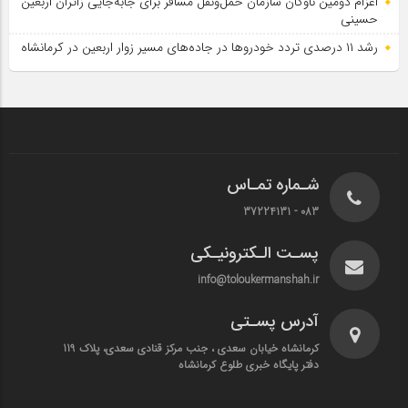
اعزام دومین ناوگان سازمان حمل‌ونقل مسافر برای جابه‌جایی زائران اربعین
حسینی
رشد ۱۱ درصدی تردد خودروها در جاده‌های مسیر زوار اربعین در کرمانشاه
شـماره تمـاس
083 - 37224131
پسـت الـکترونیـکی
info@toloukermanshah.ir
آدرس پسـتی
کرمانشاه خیابان سعدی ، جنب مرکز قنادی سعدی، پلاک 119
دفتر پایگاه خبری طلوع کرمانشاه