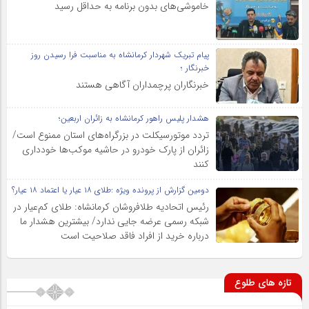
خاموشی‌های بدون برنامه به حداقل رسید
پیام تبریک شهردار کرمانشاه به مناسبت فرا رسیدن روز
خبرنگار ؛
خبرنگاران پرچمداران آگاهی هستند
هشدار پلیس راهور کرمانشاه به زائران اربعین؛
تردد موتورسیکلت در بزرگراه‌های استان ممنوع است/
زائران از پارک خودرو در حاشیه موکب‌ها خودداری
کنند
دومین گزارش از پرونده ویژه :طلای ۱۸ عیار یا اعتماد ۱۸ عیار؟
رئیس اتحادیه طلافروشان کرمانشاه: طلای کم‌عیار در
شبکه رسمی عرضه جایی ندارد/ بیشترین هشدار ما
درباره خرید از افراد فاقد صلاحیت است
تازه های طلوع