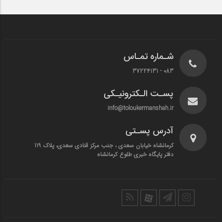
شـماره تمـاس
083 - 37224131
پسـت الـکترونیـکی
info@toloukermanshah.ir
آدرس پسـتی
کرمانشاه خیابان سعدی ، جنب مرکز قنادی سعدی، پلاک 119
دفتر پایگاه خبری طلوع کرمانشاه