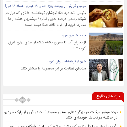
دومین گزارش از پرونده ویژه :طلای ۱۸ عیار یا اعتماد ۱۸ عیار؟
رئیس اتحادیه طلافروشان کرمانشاه: طلای کم‌عیار در
شبکه رسمی عرضه جایی ندارد/ بیشترین هشدار ما
درباره خرید از افراد فاقد صلاحیت است
حامد شاهین مهر؛
از بحران آب تا بحران پشه؛ هشدار جدی برای شرق
کرمانشاه
شهردار کرمانشاه عنوان نمود؛
مدیران نظارت بر زیر مجموعه را بیشتر کنند
تازه های طلوع
تردد موتورسیکلت در بزرگراه‌های استان ممنوع است/ زائران از پارک خودرو
در حاشیه موکب‌ها خودداری کنند
رئیس اتحادیه طلافروشان کرمانشاه: طلای کم‌عیار در شبکه رسمی عرضه