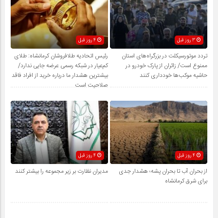
3 روز قبل
4 روز قبل
تردد موتورسیکلت در بزرگراه‌های استان
رئیس اتحادیه طلافروشان کرمانشاه: طلای
ممنوع است/ زائران از پارک خودرو در
کم‌عیار در شبکه رسمی عرضه جایی ندارد/
حاشیه موکب‌ها خودداری کنند
بیشترین هشدار ما درباره خرید از افراد فاقد
صلاحیت است
4 روز قبل
4 روز قبل
از بحران آب تا بحران پشه؛ هشدار جدی
مدیران نظارت بر زیر مجموعه را بیشتر کنند
برای شرق کرمانشاه