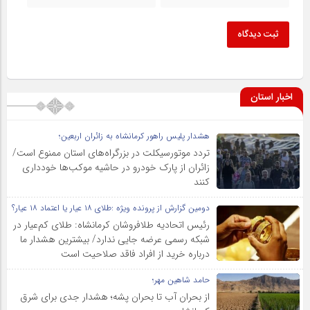
ثبت دیدگاه
اخبار استان
هشدار پلیس راهور کرمانشاه به زائران اربعین؛
تردد موتورسیکلت در بزرگراه‌های استان ممنوع است/
زائران از پارک خودرو در حاشیه موکب‌ها خودداری
کنند
دومین گزارش از پرونده ویژه :طلای ۱۸ عیار یا اعتماد ۱۸ عیار؟
رئیس اتحادیه طلافروشان کرمانشاه: طلای کم‌عیار در
شبکه رسمی عرضه جایی ندارد/ بیشترین هشدار ما
درباره خرید از افراد فاقد صلاحیت است
حامد شاهین مهر؛
از بحران آب تا بحران پشه؛ هشدار جدی برای شرق