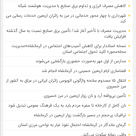
کاهش مصرف انرژی و تداوم برق صنایع با مدیریت هوشمند شبکه
شهرداری با چهار محور خدماتی در مرز به زائران اربعین خدمات رسانی می
کند
مدیریت مصرف با تأخیر آغاز شد/ تأمین برق صنایع نسبت به سال گذشته
افزایش یافت
نسخه استاندار برای کاهش آسیب‌های اجتماعی در کرمانشاه؛«مدیریت
محله‌محور» کلید تحول اجتماعی استان
مدارس از اول مهر به‌صورت حضوری بازگشایی می‌شوند
فضاسازی ایام اربعین حسینی در کرمانشاه انجام شد
انتقال ۱۵ مصدوم سانحه واژگونی اتوبوس زائران ایرانی در عراق به کشور از
مرز خسروی
تأمین بی‌وقفه آرد و نان زوار اربعین در مرز خسروی
نان کامل از کارخانه تا سفره مردم باید به یک فرهنگ عمومی تبدیل شود
ترافیک پرحجم در مسیر بازگشت زوار اربعین در کرمانشاه
گرمای ماندگار در کرمانشاه؛ احتمال نفوذ غبار به نواحی مرزی استان
وقتی رسانه سکوت می‌کند…