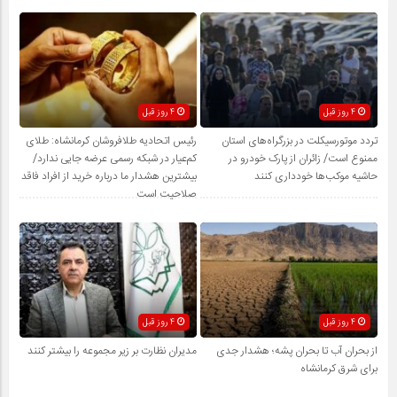
4 روز قبل
4 روز قبل
تردد موتورسیکلت در بزرگراه‌های استان
رئیس اتحادیه طلافروشان کرمانشاه: طلای
ممنوع است/ زائران از پارک خودرو در
کم‌عیار در شبکه رسمی عرضه جایی ندارد/
حاشیه موکب‌ها خودداری کنند
بیشترین هشدار ما درباره خرید از افراد فاقد
صلاحیت است
4 روز قبل
4 روز قبل
از بحران آب تا بحران پشه؛ هشدار جدی
مدیران نظارت بر زیر مجموعه را بیشتر کنند
برای شرق کرمانشاه