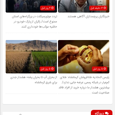
12 دقیقه قبل
4 روز قبل
خبرنگاران پرچمداران آگاهی هستند
تردد موتورسیکلت در بزرگراه‌های استان
ممنوع است/ زائران از پارک خودرو در
حاشیه موکب‌ها خودداری کنند
5 روز قبل
5 روز قبل
رئیس اتحادیه طلافروشان کرمانشاه: طلای
از بحران آب تا بحران پشه؛ هشدار جدی
کم‌عیار در شبکه رسمی عرضه جایی ندارد/
برای شرق کرمانشاه
بیشترین هشدار ما درباره خرید از افراد فاقد
صلاحیت است
دیدگاه