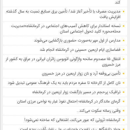
کند
مدیریت مصرف با تأخیر آغاز شد/ تأمین برق صنایع نسبت به سال گذشته
افزایش یافت
نسخه استاندار برای کاهش آسیب‌های اجتماعی در کرمانشاه؛«مدیریت
محله‌محور» کلید تحول اجتماعی استان
مدارس از اول مهر به‌صورت حضوری بازگشایی می‌شوند
فضاسازی ایام اربعین حسینی در کرمانشاه انجام شد
انتقال ۱۵ مصدوم سانحه واژگونی اتوبوس زائران ایرانی در عراق به کشور از
مرز خسروی
تأمین بی‌وقفه آرد و نان زوار اربعین در مرز خسروی
نان کامل از کارخانه تا سفره مردم باید به یک فرهنگ عمومی تبدیل شود
ترافیک پرحجم در مسیر بازگشت زوار اربعین در کرمانشاه
گرمای ماندگار در کرمانشاه؛ احتمال نفوذ غبار به نواحی مرزی استان
وقتی رسانه سکوت می‌کند…
کرمانشاه؛ ثروتی که عبور می‌کند، اشتغالی که ساخته نمی‌شود!
جهاد دانشگاهی در تقویت خودباوری ملی نقش‌آفرین بوده است