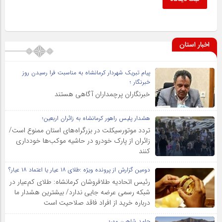
اخبار استان
پیام تبریک شهردار کرمانشاه به مناسبت فرا رسیدن روز
خبرنگار ؛
خبرنگاران پرچمداران آگاهی هستند
هشدار پلیس راهور کرمانشاه به زائران اربعین؛
تردد موتورسیکلت در بزرگراه‌های استان ممنوع است/
زائران از پارک خودرو در حاشیه موکب‌ها خودداری
کنند
دومین گزارش از پرونده ویژه :طلای ۱۸ عیار یا اعتماد ۱۸ عیار؟
رئیس اتحادیه طلافروشان کرمانشاه: طلای کم‌عیار در
شبکه رسمی عرضه جایی ندارد/ بیشترین هشدار ما
درباره خرید از افراد فاقد صلاحیت است
حامد شاهین مهر؛