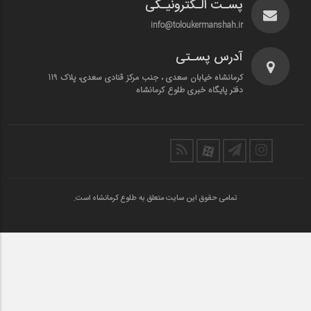
پسـت الـکترونیـکی
info@toloukermanshah.ir
آدرس پسـتی
کرمانشاه خیابان سعدی ، جنب مرکز قنادی سعدی، پلاک 119
دفتر پایگاه خبری طلوع کرمانشاه
تمامی حقوق این سایت متعلق به طلوع کرمانشاه است.