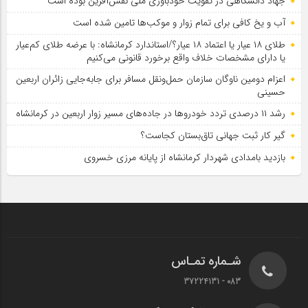
جهاد دانشگاهی در تقویت خودباوری ملی نقش‌آفرین بوده است
آب و یخ کافی برای تمام زوار و موکب‌ها تامین شده است
طلای ۱۸ عیار یا اعتماد ۱۸ عیار؟/استاندارد کرمانشاه: با عرضه طلای کم‌عیار
یا دارای مشخصات خلاف واقع برخورد قانونی می‌کنیم
اعزام دومین ناوگان سازمان حمل‌ونقل مسافر برای جابه‌جایی زائران اربعین
حسینی
رشد ۱۱ درصدی تردد خودروها در جاده‌های مسیر زوار اربعین در کرمانشاه
گیر کار ثبت جهانی تاق‌بستان کجاست؟
بازدید بامدادی شهردار کرمانشاه از پایانه مرزی خسروی
شـماره تمـاس
083 - 37224131