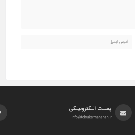
پسـت الـکترونیـکی
info@toloukermanshah.ir