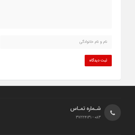
ثبت دیدگاه
شـماره تمـاس
083 - 37224131