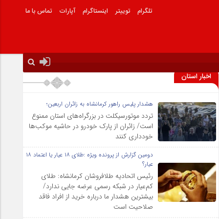
تلگرام
توییتر
اینستاگرام
آپارات
تماس با ما
اخبار استان
هشدار پلیس راهور کرمانشاه به زائران اربعین؛
تردد موتورسیکلت در بزرگراه‌های استان ممنوع
است/ زائران از پارک خودرو در حاشیه موکب‌ها
خودداری کنند
دومین گزارش از پرونده ویژه :طلای ۱۸ عیار یا اعتماد ۱۸
عیار؟
رئیس اتحادیه طلافروشان کرمانشاه: طلای
کم‌عیار در شبکه رسمی عرضه جایی ندارد/
بیشترین هشدار ما درباره خرید از افراد فاقد
صلاحیت است