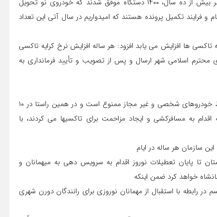
ناوگان تاکسی های فرسوده از مجموع تاکسیهای فرسوده با عمر بیش از ده سال، ۱۴۰۰ دستگاه موفق شدند که خودروی نو تحویل
احل ثبت نام و فرایند تکمیل پرونده هستند که امیدواریم در سال آتی این تعداد
 پاسخ به این سوال که آیا در سال ۹۷ نرخ کرایه تاکسی ها افزایش می یابد افزود: هر ساله افزایش نرخ کرایه تاکسی
ای محترم اسلامی شهر ارسال و پس از تصویب و تأیید فرمانداری به
شخصی گفت: برابر قانون راهنمایی و رانندگی حمل مسافر توسط خودروهای شخصی و غیر مجاز ممنوع است و در همین راستا در ۱۰
و پلاک شخصی که اقدام به مسافرکشی و ایجاد مزاحمت برای تاکسیها می کردند، با
ین سازمان هر ساله در ایام
ستان تا پایان تعطیلات نوروز اقدام به سرویس دهی به میهمانان و
انشاه خواهد کرد ضمن اینکه
 رابطه با استقبال از مهمانان نوروزی برای رانندگان دورن شهری