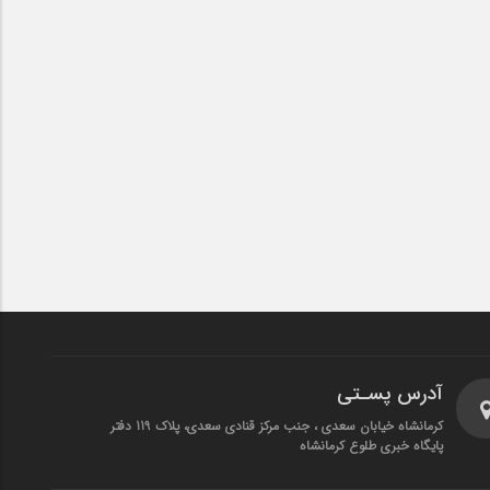
آدرس پسـتی
کرمانشاه خیابان سعدی ، جنب مرکز قنادی سعدی، پلاک 119 دفتر
پایگاه خبری طلوع کرمانشاه