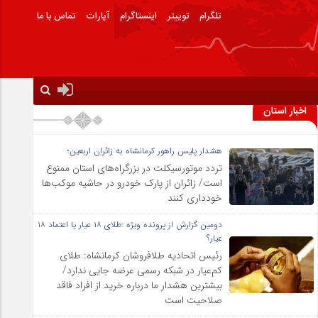
تلگرام
توییتر
اینستاگرام
آپارات
تماس با ما
اخبار استان
هشدار پلیس راهور کرمانشاه به زائران اربعین؛
تردد موتورسیکلت در بزرگراه‌های استان ممنوع
است/ زائران از پارک خودرو در حاشیه موکب‌ها
خودداری کنند
دومین گزارش از پرونده ویژه :طلای ۱۸ عیار یا اعتماد ۱۸
عیار؟
رئیس اتحادیه طلافروشان کرمانشاه: طلای
کم‌عیار در شبکه رسمی عرضه جایی ندارد/
بیشترین هشدار ما درباره خرید از افراد فاقد
صلاحیت است