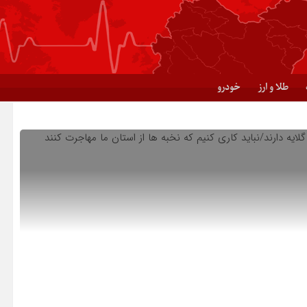
طلا و ارز
خودرو