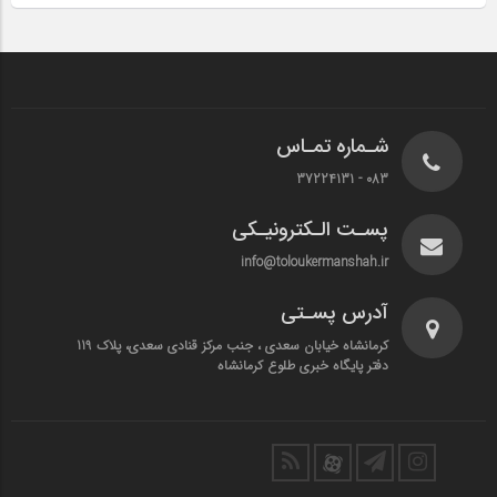
شـماره تمـاس
083 - 37224131
پسـت الـکترونیـکی
info@toloukermanshah.ir
آدرس پسـتی
کرمانشاه خیابان سعدی ، جنب مرکز قنادی سعدی، پلاک 119
دفتر پایگاه خبری طلوع کرمانشاه