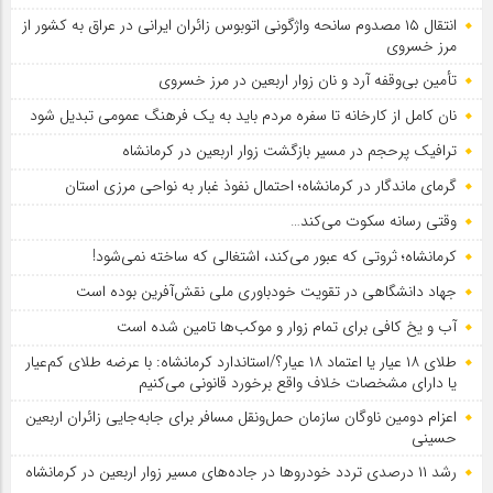
انتقال ۱۵ مصدوم سانحه واژگونی اتوبوس زائران ایرانی در عراق به کشور از
مرز خسروی
تأمین بی‌وقفه آرد و نان زوار اربعین در مرز خسروی
نان کامل از کارخانه تا سفره مردم باید به یک فرهنگ عمومی تبدیل شود
ترافیک پرحجم در مسیر بازگشت زوار اربعین در کرمانشاه
گرمای ماندگار در کرمانشاه؛ احتمال نفوذ غبار به نواحی مرزی استان
وقتی رسانه سکوت می‌کند…
کرمانشاه؛ ثروتی که عبور می‌کند، اشتغالی که ساخته نمی‌شود!
جهاد دانشگاهی در تقویت خودباوری ملی نقش‌آفرین بوده است
آب و یخ کافی برای تمام زوار و موکب‌ها تامین شده است
طلای ۱۸ عیار یا اعتماد ۱۸ عیار؟/استاندارد کرمانشاه: با عرضه طلای کم‌عیار
یا دارای مشخصات خلاف واقع برخورد قانونی می‌کنیم
اعزام دومین ناوگان سازمان حمل‌ونقل مسافر برای جابه‌جایی زائران اربعین
حسینی
رشد ۱۱ درصدی تردد خودروها در جاده‌های مسیر زوار اربعین در کرمانشاه