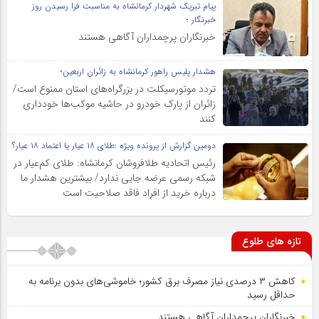
پیام تبریک شهردار کرمانشاه به مناسبت فرا رسیدن روز
خبرنگار ؛
خبرنگاران پرچمداران آگاهی هستند
هشدار پلیس راهور کرمانشاه به زائران اربعین؛
تردد موتورسیکلت در بزرگراه‌های استان ممنوع است/
زائران از پارک خودرو در حاشیه موکب‌ها خودداری
کنند
دومین گزارش از پرونده ویژه :طلای ۱۸ عیار یا اعتماد ۱۸ عیار؟
رئیس اتحادیه طلافروشان کرمانشاه: طلای کم‌عیار در
شبکه رسمی عرضه جایی ندارد/ بیشترین هشدار ما
درباره خرید از افراد فاقد صلاحیت است
تازه های طلوع
کاهش ۳ درصدی نیاز مصرف برق کشور؛ خاموشی‌های بدون برنامه به
حداقل رسید
خبرنگاران پرچمداران آگاهی هستند