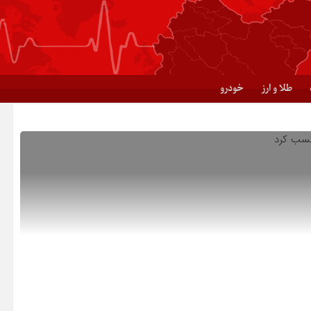
طلا و ارز
خودرو