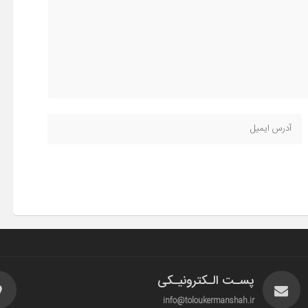
پسـت الـکترونیـکی
info@toloukermanshah.ir