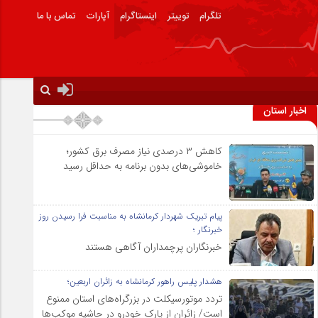
تلگرام
توییتر
اینستاگرام
آپارات
تماس با ما
اخبار استان
کاهش ۳ درصدی نیاز مصرف برق کشور؛
خاموشی‌های بدون برنامه به حداقل رسید
پیام تبریک شهردار کرمانشاه به مناسبت فرا رسیدن روز
خبرنگار ؛
خبرنگاران پرچمداران آگاهی هستند
هشدار پلیس راهور کرمانشاه به زائران اربعین؛
تردد موتورسیکلت در بزرگراه‌های استان ممنوع
است/ زائران از پارک خودرو در حاشیه موکب‌ها