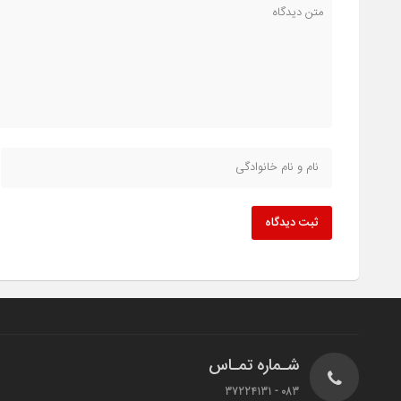
ثبت دیدگاه
شـماره تمـاس
083 - 37224131