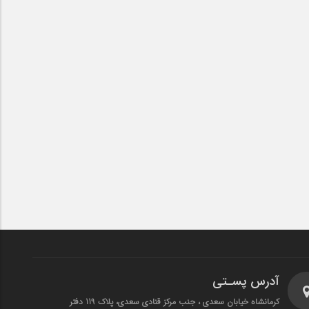
آدرس پسـتی
کرمانشاه خیابان سعدی ، جنب مرکز قنادی سعدی، پلاک 119 دفتر