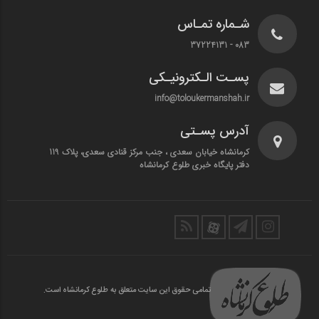
شـماره تمـاس
083 - 37224131
پسـت الـکترونیـکی
info@toloukermanshah.ir
آدرس پسـتی
کرمانشاه خیابان سعدی ، جنب مرکز قنادی سعدی، پلاک 119
دفتر پایگاه خبری طلوع کرمانشاه
تمامی حقوق این سایت متعلق به طلوع کرمانشاه است.