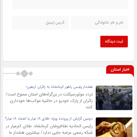
ثبت دیدگاه
اخبار استان
هشدار پلیس راهور کرمانشاه به زائران اربعین؛
تردد موتورسیکلت در بزرگراه‌های استان ممنوع است/
زائران از پارک خودرو در حاشیه موکب‌ها خودداری
کنند
دومین گزارش از پرونده ویژه :طلای ۱۸ عیار یا اعتماد ۱۸ عیار؟
رئیس اتحادیه طلافروشان کرمانشاه: طلای کم‌عیار در
شبکه رسمی عرضه جایی ندارد/ بیشترین هشدار ما