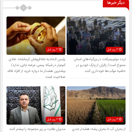
دیگر خبرها
3 روز قبل
3 روز قبل
تردد موتورسیکلت در بزرگراه‌های استان
رئیس اتحادیه طلافروشان کرمانشاه: طلای
ممنوع است/ زائران از پارک خودرو در
کم‌عیار در شبکه رسمی عرضه جایی ندارد/
حاشیه موکب‌ها خودداری کنند
بیشترین هشدار ما درباره خرید از افراد فاقد
صلاحیت است
3 روز قبل
3 روز قبل
از بحران آب تا بحران پشه؛ هشدار جدی
مدیران نظارت بر زیر مجموعه را بیشتر کنند